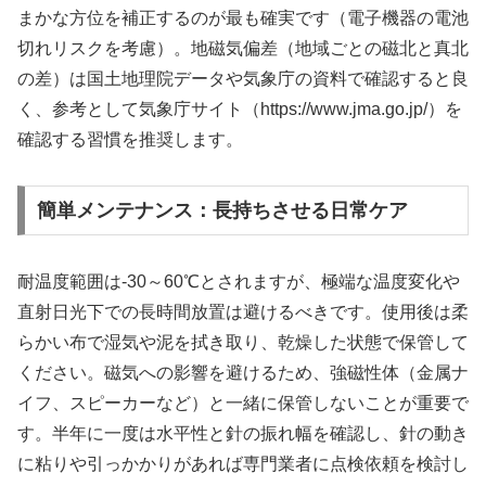
まかな方位を補正するのが最も確実です（電子機器の電池
切れリスクを考慮）。地磁気偏差（地域ごとの磁北と真北
の差）は国土地理院データや気象庁の資料で確認すると良
く、参考として気象庁サイト（https://www.jma.go.jp/）を
確認する習慣を推奨します。
簡単メンテナンス：長持ちさせる日常ケア
耐温度範囲は-30～60℃とされますが、極端な温度変化や
直射日光下での長時間放置は避けるべきです。使用後は柔
らかい布で湿気や泥を拭き取り、乾燥した状態で保管して
ください。磁気への影響を避けるため、強磁性体（金属ナ
イフ、スピーカーなど）と一緒に保管しないことが重要で
す。半年に一度は水平性と針の振れ幅を確認し、針の動き
に粘りや引っかかりがあれば専門業者に点検依頼を検討し