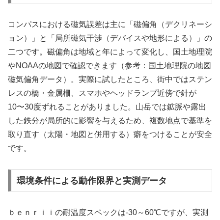
コンパスにおける磁気誤差は主に「磁偏角（デクリネーシ
ョン）」と「局所磁気干渉（デバイスや地形による）」の
二つです。磁偏角は地域と年によって変化し、国土地理院
やNOAAの地図で確認できます（参考：国土地理院の地図
磁気偏角データ）。実際に試したところ、街中ではステン
レスの橋・金属柵、スマホやヘッドランプ近傍で針が
10〜30度ずれることがありました。山岳では鉱脈や露出
した鉄分が局所的に影響を与えるため、複数地点で基準を
取り直す（太陽・地図と併用する）癖をつけることが安全
です。
環境条件による動作限界と実測データ
ｂｅｎｒｉｉの耐温度スペックは-30～60℃ですが、実測