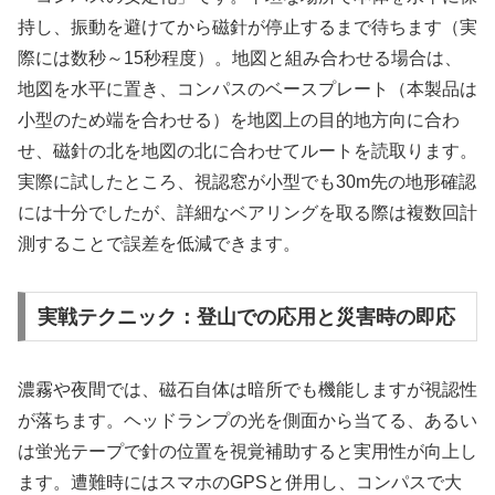
持し、振動を避けてから磁針が停止するまで待ちます（実
際には数秒～15秒程度）。地図と組み合わせる場合は、
地図を水平に置き、コンパスのベースプレート（本製品は
小型のため端を合わせる）を地図上の目的地方向に合わ
せ、磁針の北を地図の北に合わせてルートを読取ります。
実際に試したところ、視認窓が小型でも30m先の地形確認
には十分でしたが、詳細なベアリングを取る際は複数回計
測することで誤差を低減できます。
実戦テクニック：登山での応用と災害時の即応
濃霧や夜間では、磁石自体は暗所でも機能しますが視認性
が落ちます。ヘッドランプの光を側面から当てる、あるい
は蛍光テープで針の位置を視覚補助すると実用性が向上し
ます。遭難時にはスマホのGPSと併用し、コンパスで大