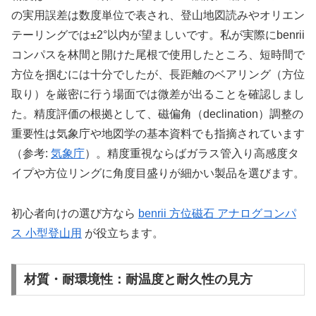
の実用誤差は数度単位で表され、登山地図読みやオリエン
テーリングでは±2°以内が望ましいです。私が実際にbenrii
コンパスを林間と開けた尾根で使用したところ、短時間で
方位を掴むには十分でしたが、長距離のベアリング（方位
取り）を厳密に行う場面では微差が出ることを確認しまし
た。精度評価の根拠として、磁偏角（declination）調整の
重要性は気象庁や地図学の基本資料でも指摘されています
（参考:
気象庁
）。精度重視ならばガラス管入り高感度タ
イプや方位リングに角度目盛りが細かい製品を選びます。
初心者向けの選び方なら
benrii 方位磁石 アナログコンパ
ス 小型登山用
が役立ちます。
材質・耐環境性：耐温度と耐久性の見方