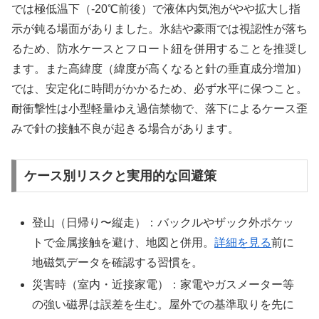
では極低温下（-20℃前後）で液体内気泡がやや拡大し指
示が鈍る場面がありました。氷結や豪雨では視認性が落ち
るため、防水ケースとフロート紐を併用することを推奨し
ます。また高緯度（緯度が高くなると針の垂直成分増加）
では、安定化に時間がかかるため、必ず水平に保つこと。
耐衝撃性は小型軽量ゆえ過信禁物で、落下によるケース歪
みで針の接触不良が起きる場合があります。
ケース別リスクと実用的な回避策
登山（日帰り〜縦走）：バックルやザック外ポケッ
トで金属接触を避け、地図と併用。
詳細を見る
前に
地磁気データを確認する習慣を。
災害時（室内・近接家電）：家電やガスメーター等
の強い磁界は誤差を生む。屋外での基準取りを先に