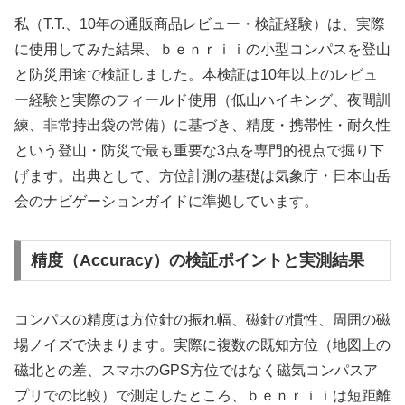
私（T.T.、10年の通販商品レビュー・検証経験）は、実際
に使用してみた結果、ｂｅｎｒｉｉの小型コンパスを登山
と防災用途で検証しました。本検証は10年以上のレビュ
ー経験と実際のフィールド使用（低山ハイキング、夜間訓
練、非常持出袋の常備）に基づき、精度・携帯性・耐久性
という登山・防災で最も重要な3点を専門的視点で掘り下
げます。出典として、方位計測の基礎は気象庁・日本山岳
会のナビゲーションガイドに準拠しています。
精度（Accuracy）の検証ポイントと実測結果
コンパスの精度は方位針の振れ幅、磁針の慣性、周囲の磁
場ノイズで決まります。実際に複数の既知方位（地図上の
磁北との差、スマホのGPS方位ではなく磁気コンパスア
プリでの比較）で測定したところ、ｂｅｎｒｉｉは短距離