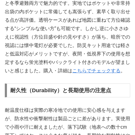
と冬季避難両方で魅力的です。実地ではポケットや非常持
出袋の内ポケットに常備しても嵩張らず、素早く取り出せ
る点が高評価。透明ケースがあれば地図に重ねて方位確認
する“シンプルな使い方”も可能です。しかし逆に小ささゆ
えに視認性（方位目盛や針の見やすさ）が落ち、暗所での
視認には懐中電灯が必要でした。防災キット用途では軽さ
と低温対応がメリットですが、夜間・低視界下の使用を想
定するなら蛍光塗料やバックライト付きのモデルが望まし
いと感じました。購入・詳細は
こちらでチェックする
。
耐久性（Durability）と長期使用の注意点
耐温度仕様は実際の寒冷地での使用に安心感を与えます
が、防水性や衝撃耐性は製品ごとに差があります。実使用
で小雨や汗に耐えましたが、落下試験（地表への数十cm