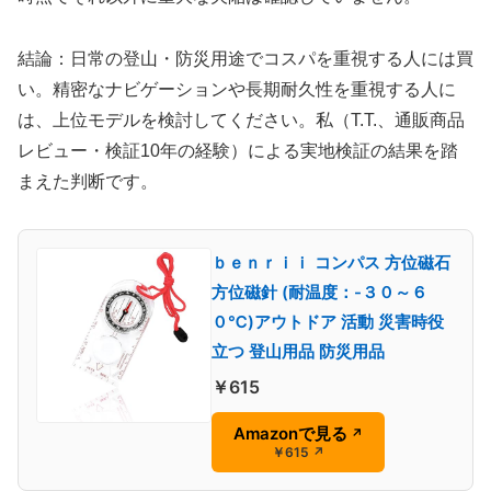
結論：日常の登山・防災用途でコスパを重視する人には買
い。精密なナビゲーションや長期耐久性を重視する人に
は、上位モデルを検討してください。私（T.T.、通販商品
レビュー・検証10年の経験）による実地検証の結果を踏
まえた判断です。
ｂｅｎｒｉｉ コンパス 方位磁石
方位磁針 (耐温度：-３０～６
０℃)アウトドア 活動 災害時役
立つ 登山用品 防災用品
￥615
Amazonで見る
↗
￥615
↗