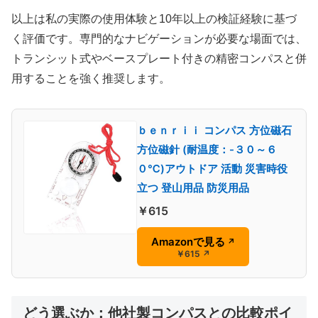
以上は私の実際の使用体験と10年以上の検証経験に基づ
く評価です。専門的なナビゲーションが必要な場面では、
トランシット式やベースプレート付きの精密コンパスと併
用することを強く推奨します。
ｂｅｎｒｉｉ コンパス 方位磁石
方位磁針 (耐温度：-３０～６
０℃)アウトドア 活動 災害時役
立つ 登山用品 防災用品
￥615
Amazonで見る
↗
￥615
↗
どう選ぶか：他社製コンパスとの比較ポイ