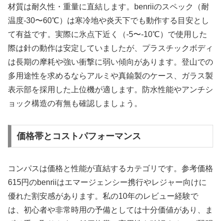
材質は耐久性・重量に直結します。benriiのスペック（耐
温度-30〜60℃）は寒冷地や炎天下でも動作する目安とし
て有益です。実際に氷点下近く（-5〜-10℃）で使用した
際は針の動作は安定していましたが、プラスチックボディ
は長期の摩耗や強い衝撃に弱い傾向があります。登山での
多用途性を求めるならアルミや真鍮製のケース、ガラス製
表示部を採用した上位機が適します。防水性能やアンチシ
ョック構造の有無も確認しましょう。
価格帯とコストパフォーマンス
コンパスは価格と性能が直結するカテゴリです。参考価格
615円のbenriiはエマージェンシー携行やレジャー向けに
優れた割安感があります。私の10年のレビュー経験で
は、初心者や非常時用の予備としては十分価値があり、ま