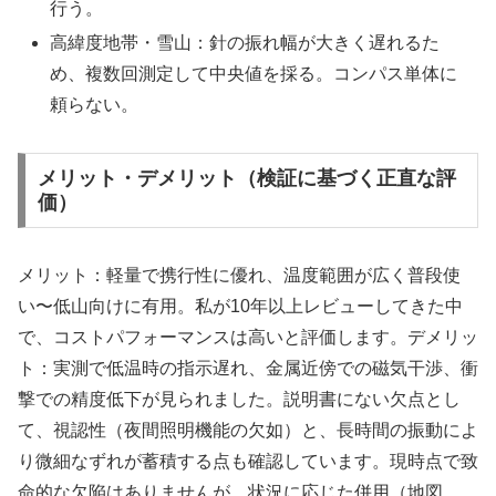
行う。
高緯度地帯・雪山：針の振れ幅が大きく遅れるた
め、複数回測定して中央値を採る。コンパス単体に
頼らない。
メリット・デメリット（検証に基づく正直な評
価）
メリット：軽量で携行性に優れ、温度範囲が広く普段使
い〜低山向けに有用。私が10年以上レビューしてきた中
で、コストパフォーマンスは高いと評価します。デメリッ
ト：実測で低温時の指示遅れ、金属近傍での磁気干渉、衝
撃での精度低下が見られました。説明書にない欠点とし
て、視認性（夜間照明機能の欠如）と、長時間の振動によ
り微細なずれが蓄積する点も確認しています。現時点で致
命的な欠陥はありませんが、状況に応じた併用（地図、