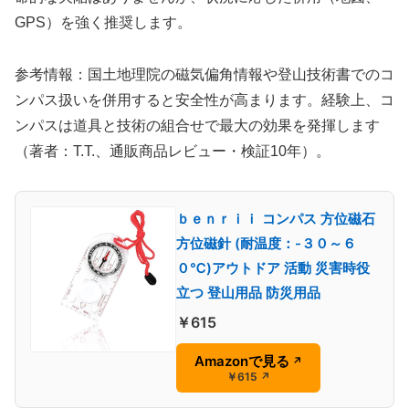
GPS）を強く推奨します。
参考情報：国土地理院の磁気偏角情報や登山技術書でのコ
ンパス扱いを併用すると安全性が高まります。経験上、コ
ンパスは道具と技術の組合せで最大の効果を発揮します
（著者：T.T.、通販商品レビュー・検証10年）。
ｂｅｎｒｉｉ コンパス 方位磁石
方位磁針 (耐温度：-３０～６
０℃)アウトドア 活動 災害時役
立つ 登山用品 防災用品
￥615
Amazonで見る
↗
￥615
↗