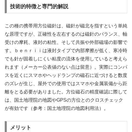
技術的特徴と専門的解説
この種の携帯用方位磁針は、磁針が磁北を指すという単純
な原理ですが、正確性を左右するのは磁針のバランス、軸
受けの摩耗、液封の粘性、そして共振や外部磁場の影響で
す。ｂｅｎｒｉｉは液封タイプで内部摩擦が低く、寒冷時
でも針が固着しにくい粘度の流体を使用していると考えら
れます（メーカー公表値のない点は留意）。実際にコンパ
スを近くにスマホやヘッドランプの磁石に近づけると数度
のズレが生じ、屋外での使用ではスマホや金属装備から距
離をとる必要がありました。方位磁石の精度確認に際して
は、国土地理院の地図やGPSの方位とのクロスチェック
が有効です（参考：国土地理院の地図利用法）。
メリット