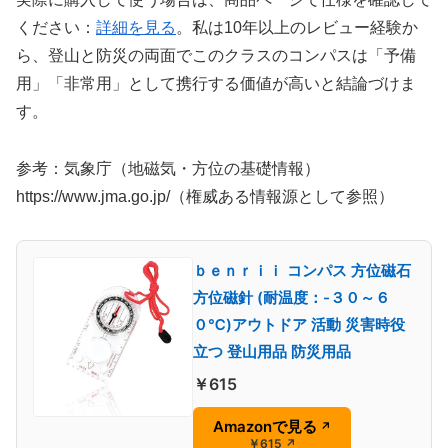
ください：
詳細を見る
。私は10年以上のレビュー経験か
ら、登山と防災の両面でこのクラスのコンパスは「予備
用」「非常用」として携行する価値が高いと結論づけま
す。
参考：気象庁（地磁気・方位の基礎情報）
https://www.jma.go.jp/（権威ある情報源として参照）
ｂｅｎｒｉｉ コンパス 方位磁石
方位磁針 (耐温度：-３０～６
０℃)アウトドア 活動 災害時役
立つ 登山用品 防災用品
￥615
Amazonで見る
↗
￥615
↗