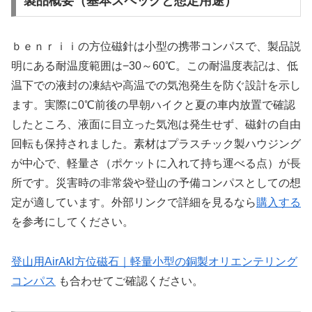
製品概要（基本スペックと想定用途）
ｂｅｎｒｉｉの方位磁針は小型の携帯コンパスで、製品説
明にある耐温度範囲は−30～60℃。この耐温度表記は、低
温下での液封の凍結や高温での気泡発生を防ぐ設計を示し
ます。実際に0℃前後の早朝ハイクと夏の車内放置で確認
したところ、液面に目立った気泡は発生せず、磁針の自由
回転も保持されました。素材はプラスチック製ハウジング
が中心で、軽量さ（ポケットに入れて持ち運べる点）が長
所です。災害時の非常袋や登山の予備コンパスとしての想
定が適しています。外部リンクで詳細を見るなら
購入する
を参考にしてください。
登山用AirAkl方位磁石｜軽量小型の銅製オリエンテリング
コンパス
も合わせてご確認ください。