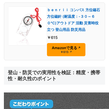
ｂｅｎｒｉｉ コンパス 方位磁石
方位磁針 (耐温度：-３０～６
０℃)アウトドア 活動 災害時役
立つ 登山用品 防災用品
￥615
Amazonで見る
↗
￥615
↗
登山・防災での実用性を検証：精度・携帯
性・耐久性のポイント