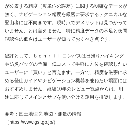
が公表する精度（度単位の誤差）に関する明確なデータが
無く、ナビゲーション精度を厳密に要求するテクニカルな
登山者には不向きです。現時点でデメリットは見つかって
いません、とは言えません—特に精度データの不足と夜間
視認性の低さはユーザーが知っておくべき点です。
総評として、ｂｅｎｒｉｉ コンパスは日帰りハイキング
や防災バッグの予備、低コストで手軽に方位を確認したい
ユーザーに「買い」と言えます。一方で、精度を厳密に求
める登山ガイドやナビゲーション機器を兼ねたい場面には
おすすめしません。経験10年のレビュー観点からは、用
途に応じてメインとサブを使い分ける運用を推奨します。
参考：国土地理院 地図・測量の情報
（https://www.gsi.go.jp/）