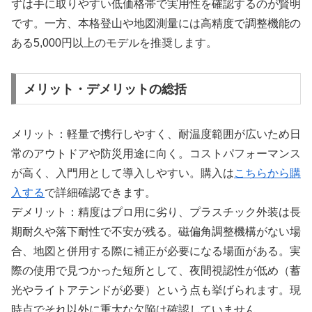
ずは手に取りやすい低価格帯で実用性を確認するのが賢明
です。一方、本格登山や地図測量には高精度で調整機能の
ある5,000円以上のモデルを推奨します。
メリット・デメリットの総括
メリット：軽量で携行しやすく、耐温度範囲が広いため日
常のアウトドアや防災用途に向く。コストパフォーマンス
が高く、入門用として導入しやすい。購入は
こちらから購
入する
で詳細確認できます。
デメリット：精度はプロ用に劣り、プラスチック外装は長
期耐久や落下耐性で不安が残る。磁偏角調整機構がない場
合、地図と併用する際に補正が必要になる場面がある。実
際の使用で見つかった短所として、夜間視認性が低め（蓄
光やライトアテンドが必要）という点も挙げられます。現
時点でそれ以外に重大な欠陥は確認していません。