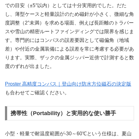
での目安（±5°以内）としては十分実用的でした。だた
し、薄型ケースと軽量設計のため磁針が小さく、微細な角
度調整（2°未満）を求める場面、例えば長距離のトラバー
スや雪山の精密ルートファインディングでは限界を感じま
す。専門的にはコンパスの誤差要因として磁偏角（地域
差）や付近の金属装備による誤差を常に考慮する必要があ
ります。実際、ザックの金属ジッパー近傍で計測すると数
度のずれが出ました。
Proster 高精度コンパス｜登山向け防水方位磁石の決定版
も合わせてご確認ください。
携帯性（Portability）と実用的な使い勝手
小型・軽量で耐温度範囲が-30～60℃という仕様は、夏山