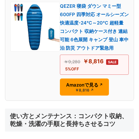
QEZER 寝袋 ダウン マミー型
600FP 四季対応 オールシーズン
快適温度-24℃～20℃ 超軽量
コンパクト 収納ケース付き 連結
可能 6色展開 キャンプ 登山 車中
泊 防災 アウトドア緊急用
￥8,816
￥9,280
SALE
5%OFF
Amazonで見る
↗
￥8,816
↗
使い方とメンテナンス：コンパクト収納、
乾燥・洗濯の手順と長持ちさせるコツ