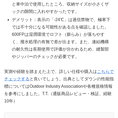
と車中泊で使用したところ、収納サイズが小さくザ
ックの隙間に入れやすかったです。
デメリット：表示の「-24℃」は過信禁物で、極寒下
では不十分になる可能性がある点を確認しました。
600FPは湿潤環境でロフト（膨らみ）が落ちやす
く、撥水処理の有無で差が出ます。また、連結機構
の耐久性は長期使用で評価が分かれるため、縫製部
やジッパーのチェックが必要です。
実測や経験を踏まえた上で、詳しい仕様や購入は
こちらで
チェックする
と良いでしょう。出典としてダウンの性能指
標についてはOutdoor Industry Associationや各種規格情報
を参考にしました。T.T.（通販商品レビュー・検証、経験
10年）