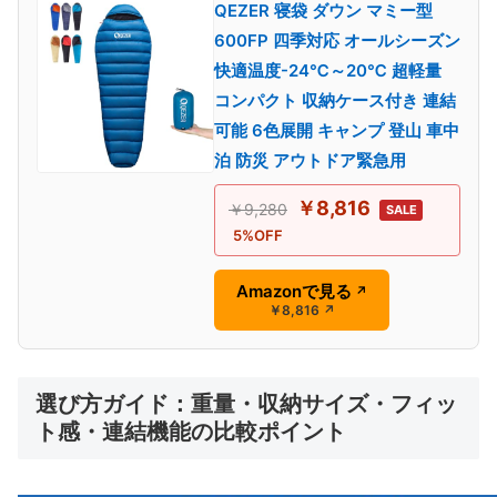
QEZER 寝袋 ダウン マミー型
600FP 四季対応 オールシーズン
快適温度-24℃～20℃ 超軽量
コンパクト 収納ケース付き 連結
可能 6色展開 キャンプ 登山 車中
泊 防災 アウトドア緊急用
￥8,816
￥9,280
SALE
5%OFF
Amazonで見る
↗
￥8,816
↗
選び方ガイド：重量・収納サイズ・フィッ
ト感・連結機能の比較ポイント