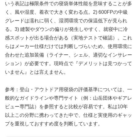
いう表記は極限条件での寝袋単体性能を意味することが多
く、風や湿度、着衣で大きく変わる点。2) 600FPの中級
グレードは濡れに弱く、湿潤環境での保温低下が見られ
る。3) 縫製やダウンの偏りが発生しやすく、就寝中に冷
感スポットが出る場合がある（実地テストで確認）。これ
らはメーカー仕様だけでは判断しづらいため、使用環境に
合わせた追加装備（ライナー、シェル、適切なインサレー
ション）が必要です。現時点で『デメリットは見つかって
いません』とは言えません。
参考：登山・アウトドア用寝袋の評価基準については、一
般的なガイドラインや専門サイト（例：山岳団体やギアレ
ビュー専門誌）を参照すると比較が容易です。私は10年
以上この分野に携わってきた中で、仕様と実使用のギャッ
プを重視しておすすめ度を判断しています。