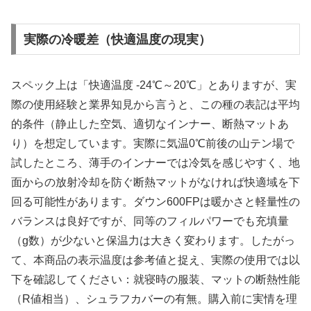
実際の冷暖差（快適温度の現実）
スペック上は「快適温度 -24℃～20℃」とありますが、実
際の使用経験と業界知見から言うと、この種の表記は平均
的条件（静止した空気、適切なインナー、断熱マットあ
り）を想定しています。実際に気温0℃前後の山テン場で
試したところ、薄手のインナーでは冷気を感じやすく、地
面からの放射冷却を防ぐ断熱マットがなければ快適域を下
回る可能性があります。ダウン600FPは暖かさと軽量性の
バランスは良好ですが、同等のフィルパワーでも充填量
（g数）が少ないと保温力は大きく変わります。したがっ
て、本商品の表示温度は参考値と捉え、実際の使用では以
下を確認してください：就寝時の服装、マットの断熱性能
（R値相当）、シュラフカバーの有無。購入前に実情を理