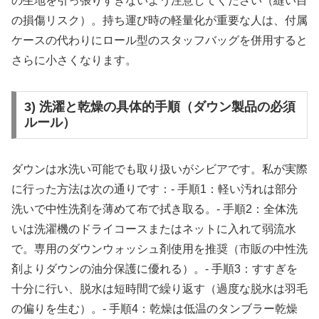
の生地を引っ張りすぎないよう注意してください（縫い目
の損傷リスク）。持ち運び時の軽量化が重要な人は、付属
ケースの代わりにロール型のスタッフバッグを併用すると
さらに小さくなります。
3) 洗濯と乾燥の具体的手順（ダウン製品の必須
ルール）
ダウンは水洗い可能でも取り扱いがシビアです。私が実際
に行った方法は次の通りです：- 手順1：軽い汚れは部分
洗いで中性洗剤を薄めて布で拭き取る。- 手順2：全体洗
いは洗濯機のドライコースまたはネットに入れて弱流水
で。専用のダウンウォッシュ剤使用を推奨（市販の中性洗
剤よりダウンの油分保護に優れる）。- 手順3：すすぎを
十分に行い、脱水は短時間で繰り返す（過度な脱水は羽毛
の偏りを生む）。- 手順4：乾燥は低温のタンブラー乾燥