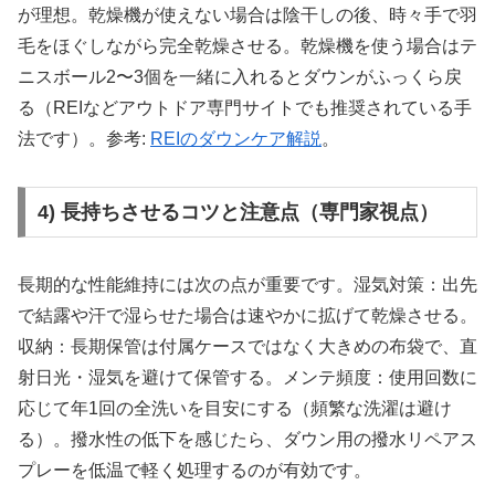
が理想。乾燥機が使えない場合は陰干しの後、時々手で羽
毛をほぐしながら完全乾燥させる。乾燥機を使う場合はテ
ニスボール2〜3個を一緒に入れるとダウンがふっくら戻
る（REIなどアウトドア専門サイトでも推奨されている手
法です）。参考:
REIのダウンケア解説
。
4) 長持ちさせるコツと注意点（専門家視点）
長期的な性能維持には次の点が重要です。湿気対策：出先
で結露や汗で湿らせた場合は速やかに拡げて乾燥させる。
収納：長期保管は付属ケースではなく大きめの布袋で、直
射日光・湿気を避けて保管する。メンテ頻度：使用回数に
応じて年1回の全洗いを目安にする（頻繁な洗濯は避け
る）。撥水性の低下を感じたら、ダウン用の撥水リペアス
プレーを低温で軽く処理するのが有効です。