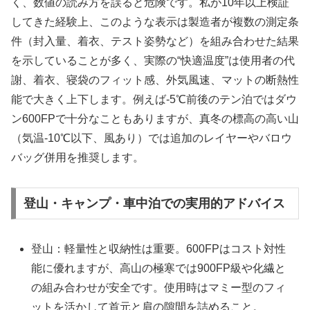
く、数値の読み方を誤ると危険です。私が10年以上検証
してきた経験上、このような表示は製造者が複数の測定条
件（封入量、着衣、テスト姿勢など）を組み合わせた結果
を示していることが多く、実際の“快適温度”は使用者の代
謝、着衣、寝袋のフィット感、外気風速、マットの断熱性
能で大きく上下します。例えば-5℃前後のテン泊ではダウ
ン600FPで十分なこともありますが、真冬の標高の高い山
（気温-10℃以下、風あり）では追加のレイヤーやバロウ
バッグ併用を推奨します。
登山・キャンプ・車中泊での実用的アドバイス
登山：軽量性と収納性は重要。600FPはコスト対性
能に優れますが、高山の極寒では900FP級や化繊と
の組み合わせが安全です。使用時はマミー型のフィ
ットを活かして首元と肩の隙間を詰めること。