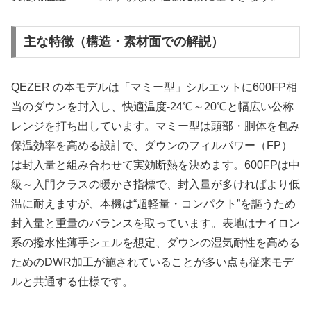
主な特徴（構造・素材面での解説）
QEZER の本モデルは「マミー型」シルエットに600FP相
当のダウンを封入し、快適温度-24℃～20℃と幅広い公称
レンジを打ち出しています。マミー型は頭部・胴体を包み
保温効率を高める設計で、ダウンのフィルパワー（FP）
は封入量と組み合わせて実効断熱を決めます。600FPは中
級～入門クラスの暖かさ指標で、封入量が多ければより低
温に耐えますが、本機は“超軽量・コンパクト”を謳うため
封入量と重量のバランスを取っています。表地はナイロン
系の撥水性薄手シェルを想定、ダウンの湿気耐性を高める
ためのDWR加工が施されていることが多い点も従来モデ
ルと共通する仕様です。