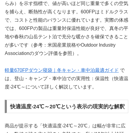
らみ）を示す指標で、値が高いほど同じ重量で多くの空気
を捕らえ、断熱性が高くなります。600FPはミドルクラス
で、コストと性能のバランスに優れています。実際の体感
では、600FPの製品は重量対保温性能が良好で、真冬の平
地や春秋の山岳テント泊で充分な暖かさを確保できること
が多いです（参考：米国産業規格やOutdoor Industry
Associationのダウン評価を参照）。
軽量670FPダウン寝袋｜冬キャン・車中泊最適ガイド
で
は、登山・キャンプ・車中泊での実用性：保温性（快適温
度-24℃～について詳しく解説しています。
快適温度-24℃～20℃という表示の現実的な解釈
商品が提示する「快適温度-24℃～20℃」は幅が非常に広