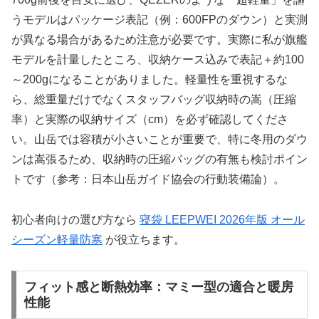
うモデルはパッケージ表記（例：600FPのダウン）と実測
が異なる場合があるため注意が必要です。実際に私が旗艦
モデルを計量したところ、収納ケース込みで表記＋約100
～200gになることがありました。軽量性を重視するな
ら、総重量だけでなくスタッフバッグ収納時の嵩（圧縮
率）と実際の収納サイズ（cm）を必ず確認してくださ
い。山岳では容積が小さいことが重要で、特に冬用のダウ
ンは嵩張るため、収納時の圧縮バッグの有無も検討ポイン
トです（参考：日本山岳ガイド協会の行動装備論）。
初心者向けの選び方なら
寝袋 LEEPWEI 2026年版 オール
シーズン軽量防寒
が役立ちます。
フィット感と断熱効率：マミー型の適合と暖房
性能