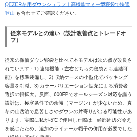
QEZER冬用ダウンシュラフ｜高機能マミー型寝袋で快適
登山
も合わせてご確認ください。
従来モデルとの違い（設計改善点とトレードオ
フ）
従来の廉価ダウン寝袋と比べて本モデルは次の点が改良さ
れています：1) 連結機能（左右どちらの寝袋とも連結可
能）を標準装備し、2) 収納ケースの小型化でパッキング
容量を削減、3) カラーバリエーション拡充による消費者
選択の幅拡大。反面、600FPでオールシーズン対応を謳う
設計は、極寒条件での余裕（マージン）が少ないため、真
冬の山岳泊で息苦しさやダウンの片寄りが出る可能性があ
ります。実際に私が-5℃で使用した際は、頭部周辺の冷え
を感じたため、追加のライナーか帽子の併用が必要でした