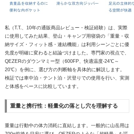
私（T.T.、10年の通販商品レビュー・検証経験）は、実際
に使用してみた結果、登山・キャンプ用寝袋の「重量・収
納サイズ・フィット感・連結機能」は利用シーンごとに優
先度が明確に変わると結論づけました。専門家の視点で、
QEZERのダウンマミー型（600FP、快適温度-24℃～
20℃）を例に、選び方の判断軸を具体的に解説します。
検証では車中泊・テント泊・沢登りでの使用を行い、実測
と体感をベースに比較しています。
重量と携行性：軽量化の落とし穴を理解する
重量は行動中の体力消耗に直結します。一般的に山岳用は
700g前後を目安に選び、QEZERのような「超軽量」を謳