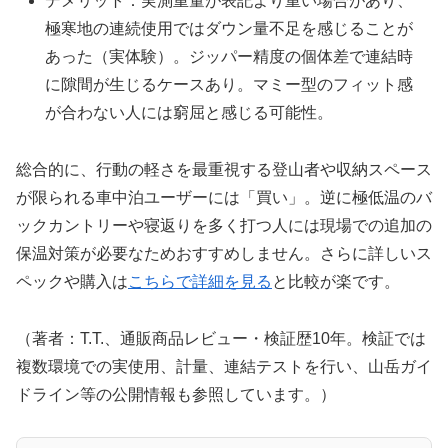
デメリット：実測重量が表記より重い場合があり、
極寒地の連続使用ではダウン量不足を感じることが
あった（実体験）。ジッパー精度の個体差で連結時
に隙間が生じるケースあり。マミー型のフィット感
が合わない人には窮屈と感じる可能性。
総合的に、行動の軽さを最重視する登山者や収納スペース
が限られる車中泊ユーザーには「買い」。逆に極低温のバ
ックカントリーや寝返りを多く打つ人には現場での追加の
保温対策が必要なためおすすめしません。さらに詳しいス
ペックや購入は
こちらで詳細を見る
と比較が楽です。
（著者：T.T.、通販商品レビュー・検証歴10年。検証では
複数環境での実使用、計量、連結テストを行い、山岳ガイ
ドライン等の公開情報も参照しています。）