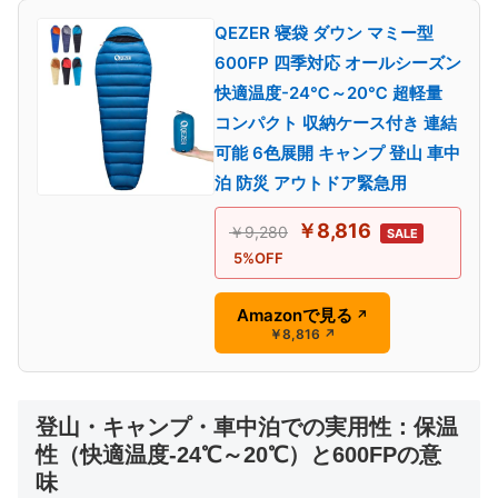
QEZER 寝袋 ダウン マミー型
600FP 四季対応 オールシーズン
快適温度-24℃～20℃ 超軽量
コンパクト 収納ケース付き 連結
可能 6色展開 キャンプ 登山 車中
泊 防災 アウトドア緊急用
￥8,816
￥9,280
SALE
5%OFF
Amazonで見る
↗
￥8,816
↗
登山・キャンプ・車中泊での実用性：保温
性（快適温度-24℃～20℃）と600FPの意
味