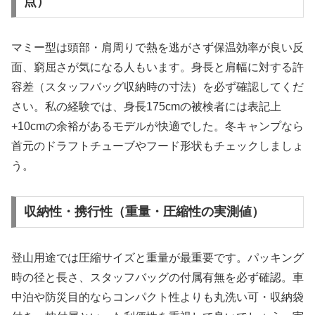
点）
マミー型は頭部・肩周りで熱を逃がさず保温効率が良い反
面、窮屈さが気になる人もいます。身長と肩幅に対する許
容差（スタッフバッグ収納時の寸法）を必ず確認してくだ
さい。私の経験では、身長175cmの被検者には表記上
+10cmの余裕があるモデルが快適でした。冬キャンプなら
首元のドラフトチューブやフード形状もチェックしましょ
う。
収納性・携行性（重量・圧縮性の実測値）
登山用途では圧縮サイズと重量が最重要です。パッキング
時の径と長さ、スタッフバッグの付属有無を必ず確認。車
中泊や防災目的ならコンパクト性よりも丸洗い可・収納袋