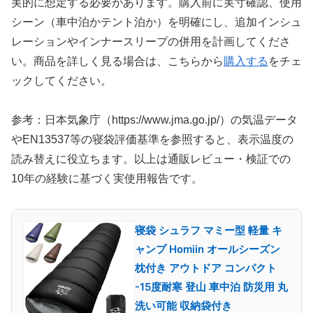
実的に想定する必要があります。購入前に実寸確認、使用
シーン（車中泊かテント泊か）を明確にし、追加インシュ
レーションやインナースリープの併用を計画してくださ
い。商品を詳しく見る場合は、こちらから
購入する
をチェ
ックしてください。
参考：日本気象庁（https://www.jma.go.jp/）の気温データ
やEN13537等の寝袋評価基準を参照すると、表示温度の
読み替えに役立ちます。以上は通販レビュー・検証での
10年の経験に基づく実使用報告です。
寝袋 シュラフ マミー型 軽量 キ
ャンプ Homiin オールシーズン
枕付き アウトドア コンパクト
-15度耐寒 登山 車中泊 防災用 丸
洗い可能 収納袋付き