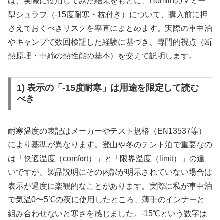
は、実際に使用してみた結果をもとに、Homiinのマミー
型シュラフ（-15度耐寒・枕付き）について、購入前に押
さえておくべきリスクを率直にまとめます。実際の車中泊
やキャンプで数回検証した経験に基づき、専門的視点（断
熱原理・中綿の熱性能の基本）を交えて説明します。
1) 表示の「-15度耐寒」は用途を限定して読む
べき
耐寒温度の表記はメーカーやテスト規格（EN13537等）
により基準が異なります。登山や冬のテント泊で重要なの
は「快適温度（comfort）」と「限界温度（limit）」の違
いですが、製品説明にその内訳が明示されていない場合は
表示が過度に楽観的なことがあります。実際に私が車中泊
で気温0〜5℃の夜に使用したところ、薄手のインナーと
組み合わせないと寒さを感じました。-15℃という数字は