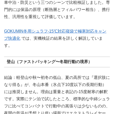
車中泊・防災という三つのシーンで比較検証しました。専
門的には保温の原理（断熱層とフィルパワー相当）、携行
性、汎用性を重視して評価しています。
GOKUMIN冬用シュラフ-15℃対応寝袋で極寒対応キャン
プ快適化
では、実機検証の結果を詳しく解説していま
す。
登山（ファストパッキング〜冬期行動の境界）
結論：軽登山や秋〜初冬の低山、夏の高所では『選択肢に
なり得る』が、冬山本番（氷点下10度以下の長期行動）
には推奨しません。理由は重量と表記の-15度耐寒の解釈
です。実際にテン泊で試したところ、標準的な中綿シュラ
フに比べてコンパクトで行動中の嵩張りは少ないものの、
夜間の気温が予想より低い場面ではエクストラレイヤー