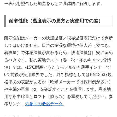
ー表記を照合した知見をもとに具体的に解説します。
耐寒性能（温度表示の見方と実使用での差）
耐寒性能はメーカーの快適温度／限界温度表記だけで判断
してはいけません。日本の多湿な環境や個人差（寝つき、
着衣量）で体感温度が変わるため、快適温度は目安に留め
るべきです。私の実地テスト（春・秋・冬のキャンプ計6
泊）では、-15℃耐寒とうたうモデルでも薄手インナーで
0℃前後が実用限界でした。判断指標としてはEN13537規
格準拠の表記があるか（欧米メーカーでは採用例が多い）
や中綿の重量（g）を確認することを推奨します。寒冷地
用なら中綿量とロフト（膨らみ）を重視してください。参
考リンク：
気象庁の低温データ
。