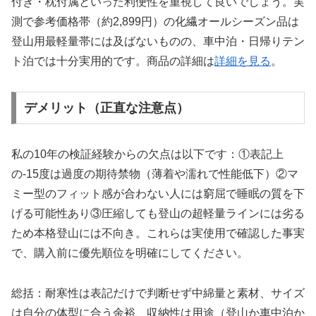
付き・枕付属といった利便性を重視して良いでしょう。実
測で参考価格帯（約2,899円）の化繊オールシーズン品は
登山用最軽量帯には及ばないものの、車中泊・日帰りテン
ト泊では十分実用的です。商品の詳細は
詳細を見る
。
デメリット（正直な注意点）
私の10年の検証経験からの欠点は以下です：①表記上
の-15度は過度の期待禁物（薄着や濡れで性能低下）②マ
ミー型のフィット感が合わない人には窮屈で睡眠の質を下
げる可能性あり③圧縮しても登山の超軽量ラインには劣る
ため本格登山には不向き。これらは実使用で確認した事実
で、購入前に優先順位を明確にしてください。
総括：耐寒性は表記だけで判断せず中綿量と素材、サイズ
は自分の体型に合う余裕、収納性は用途（登山か車中泊か