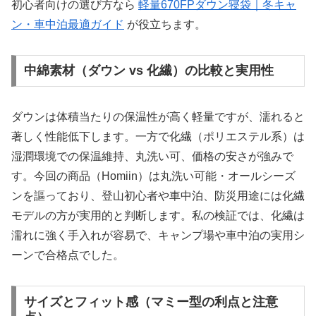
初心者向けの選び方なら
軽量670FPダウン寝袋｜冬キャ
ン・車中泊最適ガイド
が役立ちます。
中綿素材（ダウン vs 化繊）の比較と実用性
ダウンは体積当たりの保温性が高く軽量ですが、濡れると
著しく性能低下します。一方で化繊（ポリエステル系）は
湿潤環境での保温維持、丸洗い可、価格の安さが強みで
す。今回の商品（Homiin）は丸洗い可能・オールシーズ
ンを謳っており、登山初心者や車中泊、防災用途には化繊
モデルの方が実用的と判断します。私の検証では、化繊は
濡れに強く手入れが容易で、キャンプ場や車中泊の実用シ
ーンで合格点でした。
サイズとフィット感（マミー型の利点と注意