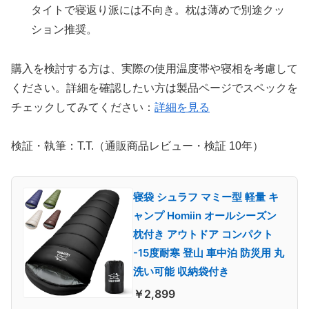
タイトで寝返り派には不向き。枕は薄めで別途クッ
ション推奨。
購入を検討する方は、実際の使用温度帯や寝相を考慮して
ください。詳細を確認したい方は製品ページでスペックを
チェックしてみてください：
詳細を見る
検証・執筆：T.T.（通販商品レビュー・検証 10年）
寝袋 シュラフ マミー型 軽量 キ
ャンプ Homiin オールシーズン
枕付き アウトドア コンパクト
-15度耐寒 登山 車中泊 防災用 丸
洗い可能 収納袋付き
￥2,899