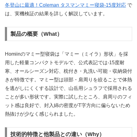
冬登山に最適！Coleman タスマンマミー寝袋-15度対応
で
は、実機検証の結果を詳しく解説しています。
製品の概要（What）
Homiinのマミー型寝袋は「マミー（ミイラ）形状」を採
用した軽量コンパクトモデルで、公式表記では-15度耐
寒、オールシーズン対応、枕付き・丸洗い可能・収納袋付
きが特徴です。マミー型は頭部・肩周りを絞ることで体熱
を逃がしにくくする設計で、山岳用シュラフで採用される
ことが多い形状です。実際に試したところ、肩周りのフィ
ット感は良好で、封入綿の密度がT字方向に偏らないため
熱抜けが少なく感じられました。
技術的特徴と他製品との違い（Why）