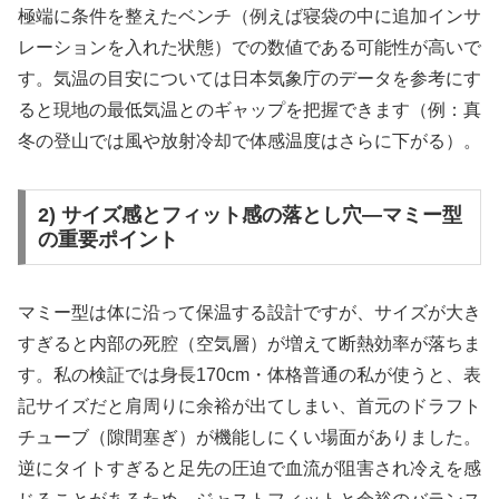
極端に条件を整えたベンチ（例えば寝袋の中に追加インサ
レーションを入れた状態）での数値である可能性が高いで
す。気温の目安については日本気象庁のデータを参考にす
ると現地の最低気温とのギャップを把握できます（例：真
冬の登山では風や放射冷却で体感温度はさらに下がる）。
2) サイズ感とフィット感の落とし穴—マミー型
の重要ポイント
マミー型は体に沿って保温する設計ですが、サイズが大き
すぎると内部の死腔（空気層）が増えて断熱効率が落ちま
す。私の検証では身長170cm・体格普通の私が使うと、表
記サイズだと肩周りに余裕が出てしまい、首元のドラフト
チューブ（隙間塞ぎ）が機能しにくい場面がありました。
逆にタイトすぎると足先の圧迫で血流が阻害され冷えを感