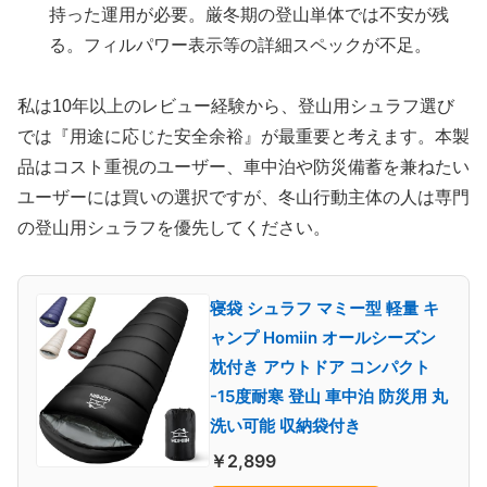
持った運用が必要。厳冬期の登山単体では不安が残
る。フィルパワー表示等の詳細スペックが不足。
私は10年以上のレビュー経験から、登山用シュラフ選び
では『用途に応じた安全余裕』が最重要と考えます。本製
品はコスト重視のユーザー、車中泊や防災備蓄を兼ねたい
ユーザーには買いの選択ですが、冬山行動主体の人は専門
の登山用シュラフを優先してください。
寝袋 シュラフ マミー型 軽量 キ
ャンプ Homiin オールシーズン
枕付き アウトドア コンパクト
-15度耐寒 登山 車中泊 防災用 丸
洗い可能 収納袋付き
￥2,899