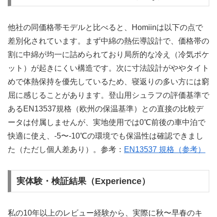
他社の同価格帯モデルと比べると、Homiinは以下の点で
差別化されています。まず中綿の熱伝導設計で、価格帯の
割に中綿が均一に詰められており局所的な冷え（冷気ポケ
ット）が起きにくい構造です。次に寸法設計がややタイト
めで体熱保持を優先しているため、寝返りの多い方には窮
屈に感じることがあります。登山用シュラフの評価基準で
あるEN13537規格（欧州の保温基準）との直接の比較デ
ータは付属しませんが、実地使用では0℃前後の車中泊で
快適に使え、-5〜-10℃の環境でも保温性は確認できまし
た（ただし個人差あり）。参考：
EN13537 規格（参考）
実体験・検証結果（Experience）
私の10年以上のレビュー経験から、実際に秋〜早春のキ