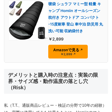
寝袋 シュラフ マミー型 軽量 キ
ャンプ Homiin オールシーズン
枕付き アウトドア コンパクト
-15度耐寒 登山 車中泊 防災用 丸
洗い可能 収納袋付き
￥2,899
Amazonで見る
↗
￥2,899
↗
デメリットと購入時の注意点：実装の限
界・サイズ感・動作温度の落とし穴
（Risk）
私（T.T.、通販商品レビュー・検証の分野で10年の経験）