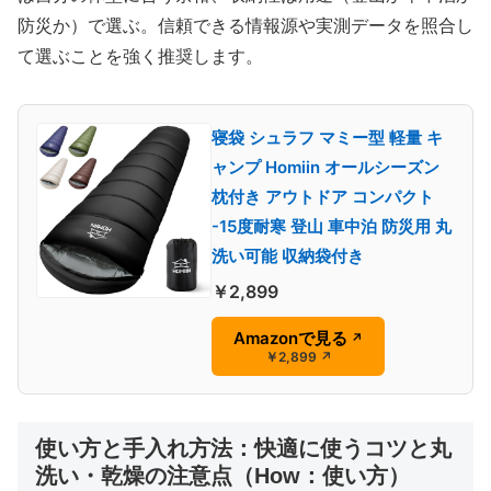
防災か）で選ぶ。信頼できる情報源や実測データを照合し
て選ぶことを強く推奨します。
寝袋 シュラフ マミー型 軽量 キ
ャンプ Homiin オールシーズン
枕付き アウトドア コンパクト
-15度耐寒 登山 車中泊 防災用 丸
洗い可能 収納袋付き
￥2,899
Amazonで見る
↗
￥2,899
↗
使い方と手入れ方法：快適に使うコツと丸
洗い・乾燥の注意点（How：使い方）