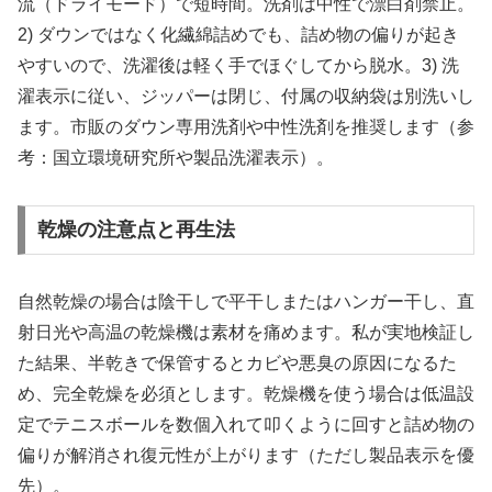
流（ドライモード）で短時間。洗剤は中性で漂白剤禁止。
2) ダウンではなく化繊綿詰めでも、詰め物の偏りが起き
やすいので、洗濯後は軽く手でほぐしてから脱水。3) 洗
濯表示に従い、ジッパーは閉じ、付属の収納袋は別洗いし
ます。市販のダウン専用洗剤や中性洗剤を推奨します（参
考：国立環境研究所や製品洗濯表示）。
乾燥の注意点と再生法
自然乾燥の場合は陰干しで平干しまたはハンガー干し、直
射日光や高温の乾燥機は素材を痛めます。私が実地検証し
た結果、半乾きで保管するとカビや悪臭の原因になるた
め、完全乾燥を必須とします。乾燥機を使う場合は低温設
定でテニスボールを数個入れて叩くように回すと詰め物の
偏りが解消され復元性が上がります（ただし製品表示を優
先）。