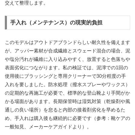
交えて整理します。
手入れ（メンテナンス）の現実的負担
このモデルはアウトドアブランドらしい耐久性を備えます
が、アッパー素材が合成繊維とスウェード混合の場合、泥
や塩分汚れが繊維に入り込みやすく、放置すると色落ちや
表面劣化につながります。私の検証では、泥濘での1回の
使用後にブラッシングと専用クリーナーで30分程度の手
入れを要しました。防水処理（撥水スプレーやワックス）
の定期的な再施工が必要で、標準的な登山靴より手間がか
かる場面があります。長期保管時は湿気対策（乾燥剤や風
通しの良い場所）を怠ると内部の接着剤劣化を早めるた
め、手入れは購入後も継続的に必要です（参考：靴ケアの
一般知見、メーカーケアガイドより）。