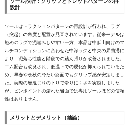
ソール設計：グリップとトレッドパターンの再
設計
ソールはトラクションパターンの再設計が行われ、ラグ
（突起）の角度と配置が見直されています。従来モデルは
短めのラグで泥噛みしやすい一方、本品は中低山向けのマ
ルチコンディションに合わせた中深ラグと中央の屈曲溝に
より、泥落ち性能と階段での踏ん張りが改善されました。
ゴム配合も改良され、低温下での硬化が抑えられているた
め、早春や晩秋の冷たい路面でもグリップ感が安定しまし
た。実際の岩混じりの下りで滑りにくさを実感しました
が、ピンポイントの濡れた岩面では専用ソールほどの信頼
性はありません。
メリットとデメリット（結論）