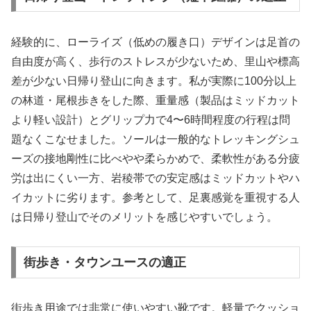
経験的に、ローライズ（低めの履き口）デザインは足首の
自由度が高く、歩行のストレスが少ないため、里山や標高
差が少ない日帰り登山に向きます。私が実際に100分以上
の林道・尾根歩きをした際、重量感（製品はミッドカット
より軽い設計）とグリップ力で4〜6時間程度の行程は問
題なくこなせました。ソールは一般的なトレッキングシュ
ーズの接地剛性に比べやや柔らかめで、柔軟性がある分疲
労は出にくい一方、岩稜帯での安定感はミッドカットやハ
イカットに劣ります。参考として、足裏感覚を重視する人
は日帰り登山でそのメリットを感じやすいでしょう。
街歩き・タウンユースの適正
街歩き用途では非常に使いやすい靴です。軽量でクッショ