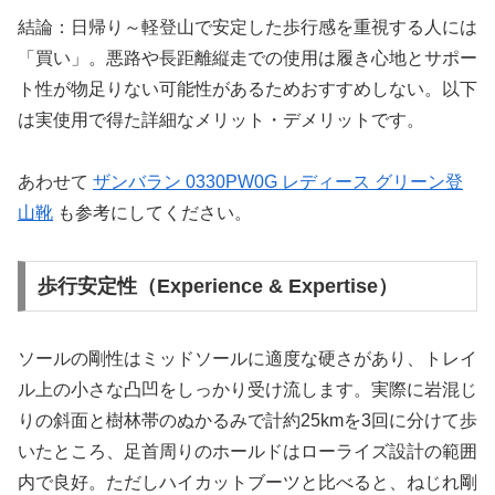
結論：日帰り～軽登山で安定した歩行感を重視する人には
「買い」。悪路や長距離縦走での使用は履き心地とサポー
ト性が物足りない可能性があるためおすすめしない。以下
は実使用で得た詳細なメリット・デメリットです。
あわせて
ザンバラン 0330PW0G レディース グリーン登
山靴
も参考にしてください。
歩行安定性（Experience & Expertise）
ソールの剛性はミッドソールに適度な硬さがあり、トレイ
ル上の小さな凸凹をしっかり受け流します。実際に岩混じ
りの斜面と樹林帯のぬかるみで計約25kmを3回に分けて歩
いたところ、足首周りのホールドはローライズ設計の範囲
内で良好。ただしハイカットブーツと比べると、ねじれ剛