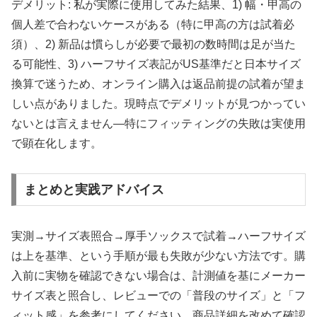
デメリット: 私が実際に使用してみた結果、1) 幅・甲高の
個人差で合わないケースがある（特に甲高の方は試着必
須）、2) 新品は慣らしが必要で最初の数時間は足が当た
る可能性、3) ハーフサイズ表記がUS基準だと日本サイズ
換算で迷うため、オンライン購入は返品前提の試着が望ま
しい点がありました。現時点でデメリットが見つかってい
ないとは言えません—特にフィッティングの失敗は実使用
で顕在化します。
まとめと実践アドバイス
実測→サイズ表照合→厚手ソックスで試着→ハーフサイズ
は上を基準、という手順が最も失敗が少ない方法です。購
入前に実物を確認できない場合は、計測値を基にメーカー
サイズ表と照合し、レビューでの「普段のサイズ」と「フ
ィット感」を参考にしてください。商品詳細を改めて確認