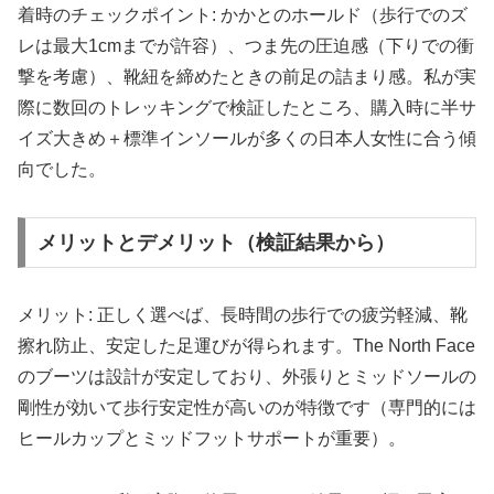
着時のチェックポイント: かかとのホールド（歩行でのズ
レは最大1cmまでが許容）、つま先の圧迫感（下りでの衝
撃を考慮）、靴紐を締めたときの前足の詰まり感。私が実
際に数回のトレッキングで検証したところ、購入時に半サ
イズ大きめ＋標準インソールが多くの日本人女性に合う傾
向でした。
メリットとデメリット（検証結果から）
メリット: 正しく選べば、長時間の歩行での疲労軽減、靴
擦れ防止、安定した足運びが得られます。The North Face
のブーツは設計が安定しており、外張りとミッドソールの
剛性が効いて歩行安定性が高いのが特徴です（専門的には
ヒールカップとミッドフットサポートが重要）。