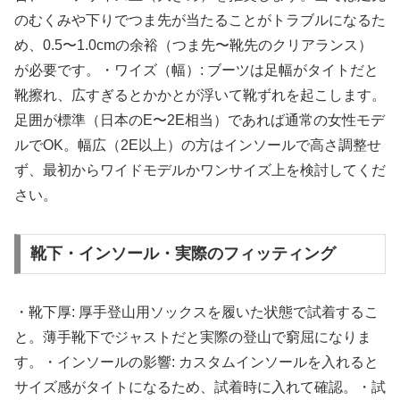
のむくみや下りでつま先が当たることがトラブルになるた
め、0.5〜1.0cmの余裕（つま先〜靴先のクリアランス）
が必要です。・ワイズ（幅）: ブーツは足幅がタイトだと
靴擦れ、広すぎるとかかとが浮いて靴ずれを起こします。
足囲が標準（日本のE〜2E相当）であれば通常の女性モデ
ルでOK。幅広（2E以上）の方はインソールで高さ調整せ
ず、最初からワイドモデルかワンサイズ上を検討してくだ
さい。
靴下・インソール・実際のフィッティング
・靴下厚: 厚手登山用ソックスを履いた状態で試着するこ
と。薄手靴下でジャストだと実際の登山で窮屈になりま
す。・インソールの影響: カスタムインソールを入れると
サイズ感がタイトになるため、試着時に入れて確認。・試