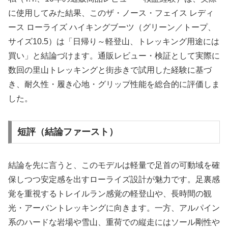
に使用してみた結果、このザ・ノース・フェイス レディ
ース ローライズ ハイキングブーツ（グリーン／トープ、
サイズ10.5）は「日帰り～軽登山、トレッキング用途には
買い」と結論づけます。通販レビュー・検証として実際に
数回の里山トレッキングと街歩きで試用した経験に基づ
き、耐久性・履き心地・グリップ性能を総合的に評価しま
した。
短評（結論ファースト）
結論を先に言うと、このモデルは軽量で足首の可動域を確
保しつつ安定感を出すローライズ設計が魅力です。足裏感
覚を重視するトレイルラン感覚の軽登山や、長時間の観
光・アーバントレッキングに向きます。一方、アルパイン
系のハードな岩場や雪山、重荷での縦走にはソール剛性や