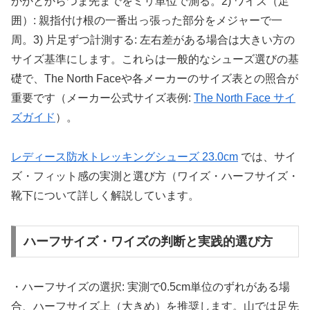
かかとからつま先までをミリ単位で測る。2) ワイズ（足
囲）: 親指付け根の一番出っ張った部分をメジャーで一
周。3) 片足ずつ計測する: 左右差がある場合は大きい方の
サイズ基準にします。これらは一般的なシューズ選びの基
礎で、The North Faceや各メーカーのサイズ表との照合が
重要です（メーカー公式サイズ表例:
The North Face サイ
ズガイド
）。
レディース防水トレッキングシューズ 23.0cm
では、サイ
ズ・フィット感の実測と選び方（ワイズ・ハーフサイズ・
靴下について詳しく解説しています。
ハーフサイズ・ワイズの判断と実践的選び方
・ハーフサイズの選択: 実測で0.5cm単位のずれがある場
合、ハーフサイズ上（大きめ）を推奨します。山では足先