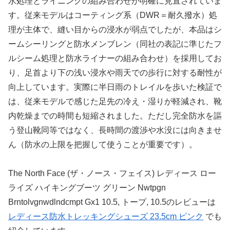
水処理とライニングの組み合わせが明確に見直されていま
す。従来モデルはコーティング系（DWR＝耐久撥水）処
理が主体で、縫い目からの浸水が弱点でしたが、本品はシ
ームシーリングと防水メンブレン（同社の表記に準じたフ
ルシーム処理と防水ライナーの組み合わせ）を採用してお
り、足首より下の浅い浸水や雨天での歩行に対する耐性が
向上しています。実際に半日雨のトレイルを歩いた検証で
は、従来モデルで感じた足先の冷え・湿りが軽減され、靴
内乾燥までの時間も短縮されました。ただし完全防水を謳
う登山靴同等ではなく、長時間の渡渉や水没には向きませ
ん（防水の上限を把握して使うことが重要です）。
The North Face (ザ・ノース・フェイス) レディース ロー
ライズ ハイキングブーツ グリーン Nwtpgn
Brntolvgnwdlndcmpt Gx1 10.5, トープ, 10.5のレビューは
レディース防水トレッキングシューズ 23.5cm ピンク
でも