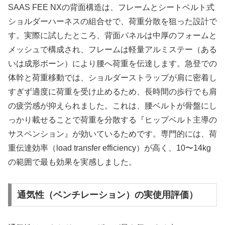
SAAS FEE NXの背面構造は、フレームとシートベルト式
ショルダーハーネスの組合せで、荷重分散を狙った設計で
す。実際に試したところ、背面パネルは中厚のフォームと
メッシュで構成され、フレームは軽量アルミステー（ある
いは成形ボーン）により腰へ荷重を伝達します。急登での
体幹と荷重移動では、ショルダーストラップが肩に密着し
すぎず適度に荷重を受け止めるため、長時間の歩行でも肩
の疲労感が抑えられました。これは、腰ベルトが骨盤にし
っかり載せることで荷重を分散する『ヒップベルト主導の
サスペンション』が効いているためです。専門的には、荷
重伝達効率（load transfer efficiency）が高く、10〜14kg
の範囲で最も効果を実感しました。
通気性（ベンチレーション）の実使用評価）