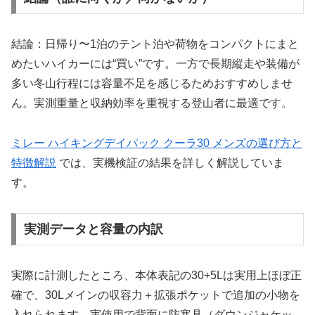
結論：日帰り〜1泊のテント泊や荷物をコンパクトにまと
めたいハイカーには“買い”です。一方で長期縦走や装備が
多い冬山行程には容量不足を感じるためおすすめしませ
ん。実測重量と収納効率を重視する登山者に最適です。
ミレー ハイキングデイパック クーラ30 メンズの選び方と
特徴解説
では、実機検証の結果を詳しく解説していま
す。
実測データと容量の内訳
実際に計測したところ、本体表記の30+5Lは実用上ほぼ正
確で、30Lメインの収容力＋拡張ポケットで追加の小物を
入れられます。実使用で背面に防寒具（ダウンジャケッ