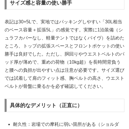
サイズ感と容量の使い勝手
表記は30+5Lで、実地ではパッキングしやすい「30L相当
のベース容量＋拡張5L」の感覚です。実際に1泊装備（シ
ュラフカバーなし、軽量テントではなくバイヴ）を詰めた
ところ、トップの拡張スペースとフロントポケットの使い
勝手は良好でした。ただし、胴回りやウエストベルトのパ
ッド厚が薄めで、重めの荷物（10kg超）を長時間背負う
と腰への負担が出やすい点は注意が必要です。サイズ選び
では試着して肩のフィット感、胸ベルトの高さ、ウエスト
ベルトが骨盤に乗るかを必ず確認してください。
具体的なデメリット（正直に）
耐久性：岩場での摩耗に弱い箇所がある（ショルダ