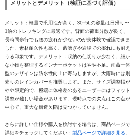
メリットとデメリット（検証に基づく評価）
メリット：軽量で汎用性が高く、30+5Lの容量は日帰り〜
1泊のトレッキングに最適です。背面の荷重分散が良く、
長時間歩行でも腰の疲れが少ないのが実体験で確認できま
した。素材耐久性も高く、藪漕ぎや岩場での擦れにも耐え
うる印象です。デメリット：収納の仕切りが少なく、細か
な小物を整理するインナーポケットはやや不足。雨蓋一体
型のデザインは防水性向上に寄与しますが、大雨時には別
売りのレインカバーを推奨します。また、サイズ調整幅が
やや限定的で、極端に体格差のあるユーザーにはフィット
調整が難しい場合があります。現時点での欠点はこの点が
中心で、重大な構造欠陥は見つかっていません。
さらに詳しい仕様や購入を検討する場合は、商品ページで
詳細をチェックしてください：
製品ページで詳細を見る
。