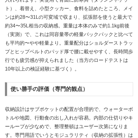
ト）、着替え、小型クッカー、食料を詰めたところ、メイ
ンは約28〜31Lの可変域で収まり、拡張部を使うと最大で
約34〜35L相当の収納感。重量は本体のみで約1.1kg前後
（実測）で、これは同容量帯の軽量バックパックと比べて
も平均的〜やや軽量より。重量配分はショルダーストラッ
プとヒップベルトのパッド厚で腰に載せやすく、長時間歩
行でも疲労感が抑えられました（当方のロードテストは
10年以上の検証経験に基づく）。
使い勝手の評価（専門的観点）
収納設計はサブポケットの配置が合理的で、ウォーターボ
トルや地図、行動食の出し入れが容易。内部の仕切りやキ
ーループが少なめで、整理整頓はユーザー次第になりま
す。専門用語でいうとモジュラリティ（収納の拡張性）は