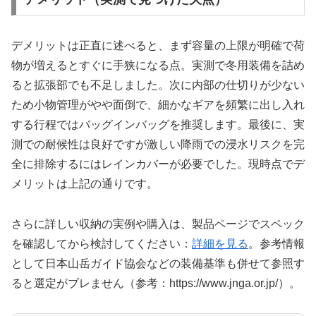
デメリットは正直に述べると、まず容量の上限が明確で荷
物が増えるとすぐに手狭になる点。実測で冬用装備を詰め
ると拡張部でも不足しました。次に内部の仕切りが少ない
ため小物管理がやや面倒で、細かなギアを頻繁に出し入れ
する行程ではバッグインバッグを推奨します。最後に、実
測での耐候性は良好ですが激しい降雨での浸水リスクを完
全に排除するにはレインカバーが必要でした。現時点でデ
メリットは上記の通りです。
さらに詳しい収納の実例や購入は、製品ページでスペック
を確認してから検討してください：
詳細を見る
。参考情報
として日本山岳ガイド協会などの装備基準も併せて参照す
ると選定がブレません（参考：https://www.jnga.or.jp/）。