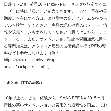
日帰り〜1泊、荷重10〜14kgのトレッキングを想定するユ
ーザーに特に『買い』と断言できます。一方で、重荷や長
期縦走を主にする方は、より剛性の高いフレームを持つモ
デルを検討してください。商品の詳細や購入はメーカー情
報や販売ページも参照してください（購入はこちら：
チェ
ックする
）。また、サスペンション理論や背面通気に関す
る専門知見は、アウトドア用品の技術解説を行うREIの資
料なども参考になります（例：
https://www.rei.com/learn/expert-
advice/backpacks.html）。
まとめ（T.T.の結論）
10年以上のレビュー経験から、SAAS FEE NX 30+5は汎
用性の高いサスペンションと実用的な通気性を両立してお