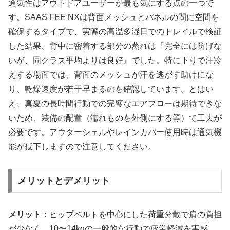
通気性はアウトドアユーザーが最も気にする点の一つで
す。SAAS FEE NXは背面メッシュとパネルの間に空間を
確保するタイプで、実際の高温多湿日でのトレイルで検証
した結果、背中に密着する部分の蒸れは『完全には防げな
いが、同クラス平均よりは良好』でした。特に下りで汗冷
えする場面では、背面のメッシュが汗を逃がす助けにな
り、乾燥速度が若干早まるのを確認しています。とはい
え、真夏の長時間行動での完璧なエアフローは期待できな
いため、装備の配置（濡れものを外側にする等）で工夫が
必要です。アウターシェルやレインカバー使用時は通気機
能が低下しますので注意してください。
メリットとデメリット
メリット：
ヒップベルトを中心にした荷重分散で肩の負担
が少なく、10〜14kgの一般的な行動で疲労軽減を実感。