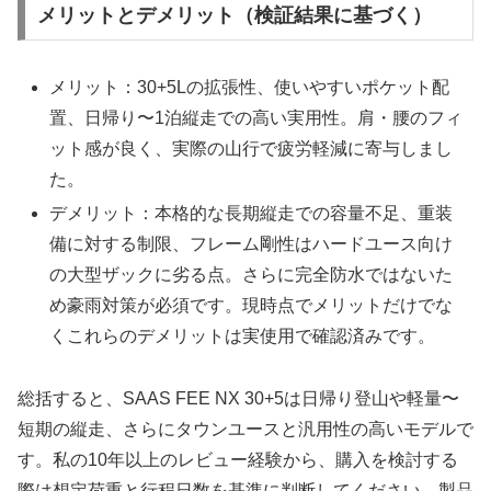
メリットとデメリット（検証結果に基づく）
メリット：30+5Lの拡張性、使いやすいポケット配
置、日帰り〜1泊縦走での高い実用性。肩・腰のフィ
ット感が良く、実際の山行で疲労軽減に寄与しまし
た。
デメリット：本格的な長期縦走での容量不足、重装
備に対する制限、フレーム剛性はハードユース向け
の大型ザックに劣る点。さらに完全防水ではないた
め豪雨対策が必須です。現時点でメリットだけでな
くこれらのデメリットは実使用で確認済みです。
総括すると、SAAS FEE NX 30+5は日帰り登山や軽量〜
短期の縦走、さらにタウンユースと汎用性の高いモデルで
す。私の10年以上のレビュー経験から、購入を検討する
際は想定荷重と行程日数を基準に判断してください。製品