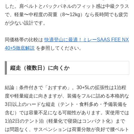
した。肩ベルトとバックパネルのフィット感は中級クラス
で、軽量〜中程度の荷重（8〜12kg）なら長時間でも疲労
が少ない設計です。
同価格帯の比較は
快適登山に最適！ミレーSAAS FEE NX
40+5徹底解説
を参照してください。
縦走（複数日）に向くか
結論：条件付きで「おすすめ」。30+5Lの拡張性は1泊程
度や軽量縦走に向きますが、装備をフルに詰める本格的な
3日以上のハードな縦走（テント・食料多め・予備装備を
含む）では容量不足になる可能性があります。実使用では
1泊2日のテント泊（軽量化で寝袋はコンパクト化）まで
は問題なく、サスペンションは荷重分散が良好で腰ベルト