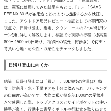
私（T.T.、10年のアウトドア用品レビュー・検証経験）
は、実際に使用してみた結果をもとに、[ミレー] SAAS
FEE NX 30+5が各用途でどのように機能するかを検証し
ました。アウトドア用品レビュー・検証としての専門家の
視点で、日帰り登山、縦走、タウンユースの３つの利用シ
ーン別に詳しく解説します。検証では実際の行程（標高差
800〜1500mの日帰り、2泊3日の縦走、街歩き）で荷重・
背負い心地・耐久性・収納性をチェックしました。
日帰り登山に向くか
結論：日帰り登山には「買い」。30L前後の容量は行動
食・防寒具・水・予備ギアを十分に収められ、パッキング
の自由度が高いです。実際に私が標高差1,000mの尾根歩
きで使用した際、トップアクセスとサイドポケットの使い
勝手が良く、行動中に素早くボトルや行動食を取り出せま