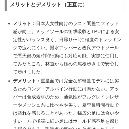
メリットとデメリット（正直に）
メリット：
日本人女性向けのラスト調整でフィット
感が向上。ミッドソールの衝撃吸収とTPUによる安
定性がバランス良く、日帰り〜1泊程度のトレッキン
グで疲れにくい。撥水アッパーと改良アウトソール
で悪天候の短時間行動にも対応可能。実際に使用し
てみたところ、林道から軽めの尾根歩きまで安心し
て歩けました。
デメリット：
重量面では完全な超軽量モデルには劣
るためロング・アルパイン行動には向かない。アッ
パーは合成素材のため、通気性がフルグレインレザ
ーやメッシュ系に比べやや劣り、夏季長時間行動で
は蒸れを感じることがあった。幅広の足には合いや
すい一方で極端に細い足にはホールド感不足を感じ