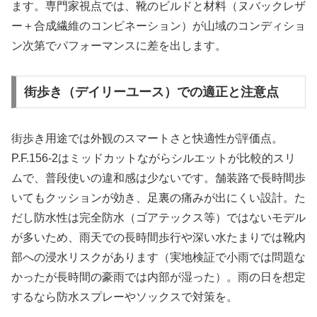
ます。専門家視点では、靴のビルドと材料（ヌバックレザ
ー＋合成繊維のコンビネーション）が山域のコンディショ
ン次第でパフォーマンスに差を出します。
街歩き（デイリーユース）での適正と注意点
街歩き用途では外観のスマートさと快適性が評価点。
P.F.156-2はミッドカットながらシルエットが比較的スリ
ムで、普段使いの違和感は少ないです。舗装路で長時間歩
いてもクッションが効き、足裏の痛みが出にくい設計。た
だし防水性は完全防水（ゴアテックス等）ではないモデル
が多いため、雨天での長時間歩行や深い水たまりでは靴内
部への浸水リスクがあります（実地検証で小雨では問題な
かったが長時間の豪雨では内部が湿った）。雨の日を想定
するなら防水スプレーやソックスで対策を。