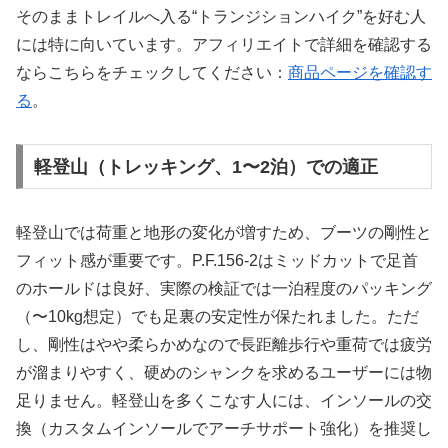
そのままトレイルへ入る“トランジションハイク”を好む人
には特に向いています。アフィリエイトで詳細を確認する
ならこちらをチェックしてください：
商品ページを確認す
る
。
軽登山（トレッキング、1〜2泊）での適正
軽登山では荷重と地形の変化が増すため、ブーツの剛性と
フィット感が重要です。P.F.156-2はミッドカットで足首
のホールドは良好、実際の検証では一泊程度のパッキング
（〜10kg想定）でも足裏の安定性が保たれました。ただ
し、剛性はやや柔らかめなので長距離歩行や重荷では疲労
が溜まりやすく、硬めのシャンクを求めるユーザーには物
足りません。軽登山を多くこなす人には、インソールの交
換（カスタムインソールでアーチサポート強化）を推奨し