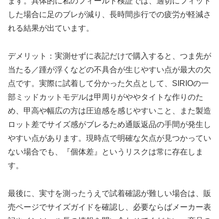
ます。具体的に私のフィールド検証では、適切にフィット
した場合に足のブレが減り、長時間歩行での疲労が軽減さ
れる結果が出ています。
デメリット：実測せずに表記だけで購入すると、つま先が
当たる／踵が浮くなどの不具合が生じやすい点が最大の欠
点です。実際に試着して分かった欠点として、SIRIOの一
部ミッドカットモデルは甲周りがややタイトな作りのた
め、甲高や幅広の方は圧迫感を感じやすいこと、また製造
ロット差でサイズ感がブレるため通販返品の手間が発生し
やすい点があります。現時点で明確な欠点が見つかってい
ない場合でも、『個体差』というリスクは常に存在しま
す。
最後に、実寸を測ったうえで試着確認が難しい場合は、販
売ページでサイズガイドを確認し、必要ならばメーカー表