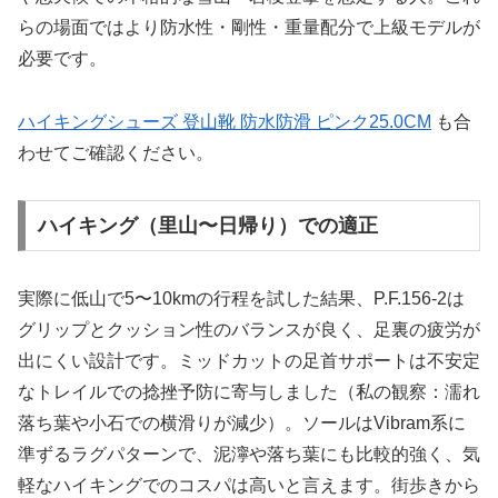
らの場面ではより防水性・剛性・重量配分で上級モデルが
必要です。
ハイキングシューズ 登山靴 防水防滑 ピンク25.0CM
も合
わせてご確認ください。
ハイキング（里山〜日帰り）での適正
実際に低山で5〜10kmの行程を試した結果、P.F.156-2は
グリップとクッション性のバランスが良く、足裏の疲労が
出にくい設計です。ミッドカットの足首サポートは不安定
なトレイルでの捻挫予防に寄与しました（私の観察：濡れ
落ち葉や小石での横滑りが減少）。ソールはVibram系に
準ずるラグパターンで、泥濘や落ち葉にも比較的強く、気
軽なハイキングでのコスパは高いと言えます。街歩きから