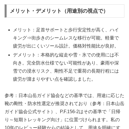
メリット・デメリット（用途別の視点で）
メリット：足首サポートと歩行安定性が高く、ハイ
キング⇒街歩きのシームレスな移行が可能。軽量で
疲労が出にくいソール設計。価格対性能比が良好。
デメリット：本格的な縦走や雪・氷での使用には不
向き。完全防水仕様でない可能性があり、豪雨や深
雪での浸水リスク、剛性不足で重荷の長期行程には
疲労が溜まりやすい点を確認しました。
参考：日本山岳ガイド協会などの基準では、用途に応じた
靴の剛性・防水性選定が推奨されており（参考：日本山岳
ガイド協会公式サイト）、P.F.156-2はその基準で「日帰
り～短期トレッキング向け」に位置づけられます。私の
10年のレビュー経験からの結論として、用途を明確にす