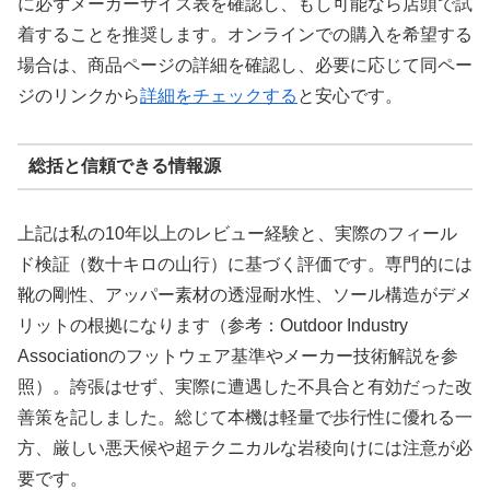
に必ずメーカーサイズ表を確認し、もし可能なら店頭で試
着することを推奨します。オンラインでの購入を希望する
場合は、商品ページの詳細を確認し、必要に応じて同ペー
ジのリンクから
詳細をチェックする
と安心です。
総括と信頼できる情報源
上記は私の10年以上のレビュー経験と、実際のフィール
ド検証（数十キロの山行）に基づく評価です。専門的には
靴の剛性、アッパー素材の透湿耐水性、ソール構造がデメ
リットの根拠になります（参考：Outdoor Industry
Associationのフットウェア基準やメーカー技術解説を参
照）。誇張はせず、実際に遭遇した不具合と有効だった改
善策を記しました。総じて本機は軽量で歩行性に優れる一
方、厳しい悪天候や超テクニカルな岩稜向けには注意が必
要です。