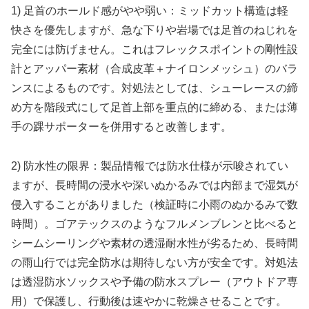
1) 足首のホールド感がやや弱い：ミッドカット構造は軽
快さを優先しますが、急な下りや岩場では足首のねじれを
完全には防げません。これはフレックスポイントの剛性設
計とアッパー素材（合成皮革＋ナイロンメッシュ）のバラ
ンスによるものです。対処法としては、シューレースの締
め方を階段式にして足首上部を重点的に締める、または薄
手の踝サポーターを併用すると改善します。
2) 防水性の限界：製品情報では防水仕様が示唆されてい
ますが、長時間の浸水や深いぬかるみでは内部まで湿気が
侵入することがありました（検証時に小雨のぬかるみで数
時間）。ゴアテックスのようなフルメンブレンと比べると
シームシーリングや素材の透湿耐水性が劣るため、長時間
の雨山行では完全防水は期待しない方が安全です。対処法
は透湿防水ソックスや予備の防水スプレー（アウトドア専
用）で保護し、行動後は速やかに乾燥させることです。