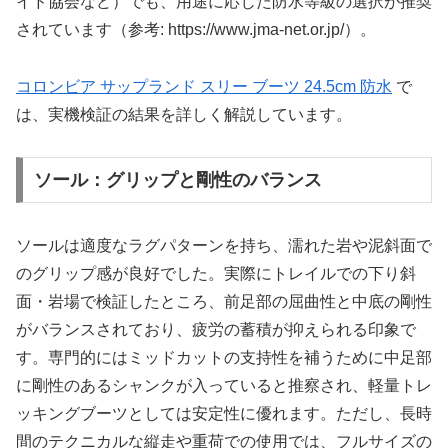
イド協会など）でも、用途に応じた防水等級の選択が推奨
されています（参考: https://www.jma-net.or.jp/）。
コロンビア サップランド スリー ブーツ 24.5cm 防水
で
は、実機検証の結果を詳しく解説しています。
ソール：グリップと剛性のバランス
ソールは適度なラグパターンを持ち、濡れた岩や泥斜面で
のグリップ感が良好でした。実際にトレイルでの下り斜
面・岩場で検証したところ、前足部の屈曲性と中底の剛性
がバランスされており、疲労の蓄積が抑えられる印象で
す。専門的にはミッドカットの支持性を補うために中足部
に剛性のあるシャンクが入っていると推察され、軽量トレ
ッキングブーツとしては安定性に優れます。ただし、長時
間のテクニカルな縦走や重荷での使用では、フルサイズの