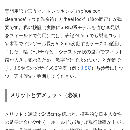
専門用語で言うと、トレッキングでは“toe box
clearance”（つま先余裕）と“heel lock”（踵の固定）が重
要です。私の検証（実際にSIRIO系モデルを含む30足以上
をフィールドで使用）では、表記24.5cmでも製造ロット
や木型でインソール長が5–8mm変動するケースを確認し
ました。幅（E, EEなど）やラスト形状の違いでフィット
感が大きく変わるため、数字だけで決めないことが鍵で
す。JISや海外のサイズ換算表（例：
JISC
）も参考にしつ
つ、実寸優先で判断してください。
メリットとデメリット（必須）
メリット：通販で24.5cmを選ぶと、標準的な日本人女性
の足長に合いやすく、ホールドが効けば歩行効率が上がり