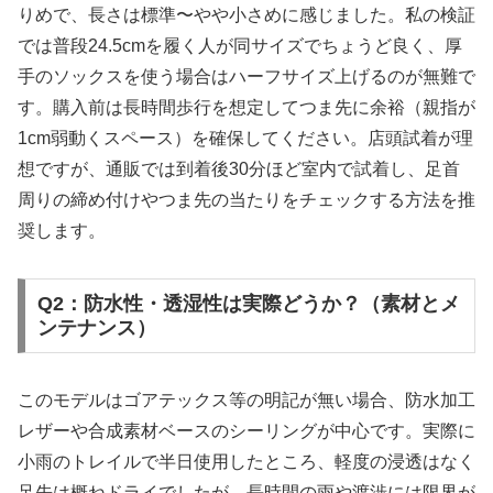
りめで、長さは標準〜やや小さめに感じました。私の検証
では普段24.5cmを履く人が同サイズでちょうど良く、厚
手のソックスを使う場合はハーフサイズ上げるのが無難で
す。購入前は長時間歩行を想定してつま先に余裕（親指が
1cm弱動くスペース）を確保してください。店頭試着が理
想ですが、通販では到着後30分ほど室内で試着し、足首
周りの締め付けやつま先の当たりをチェックする方法を推
奨します。
Q2：防水性・透湿性は実際どうか？（素材とメ
ンテナンス）
このモデルはゴアテックス等の明記が無い場合、防水加工
レザーや合成素材ベースのシーリングが中心です。実際に
小雨のトレイルで半日使用したところ、軽度の浸透はなく
足先は概ねドライでしたが、長時間の雨や渡渉には限界が