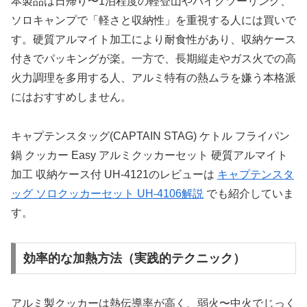
本製品は日帰り〜1泊程度の軽登山やバイクツーリング、
ソロキャンプで「軽さと収納性」を重視する人には買いで
す。硬質アルマイト加工により耐食性があり、収納ケース
付きでパッキングが楽。一方で、長期縦走やガス火での高
火力調理を多用する人、アルミ特有の熱ムラを嫌う本格派
にはおすすめしません。
キャプテンスタッグ(CAPTAIN STAG) ケトル フライパン
鍋 クッカー Easy アルミクッカーセット 硬質アルマイト
加工 収納ケース付 UH-4121のレビューは
キャプテンスタ
ッグ ソロクッカーセット UH-4106解説
でも紹介していま
す。
効率的な加熱方法（実践的テクニック）
アルミ製クッカーは熱伝導率が高く、弱火〜中火でじっく