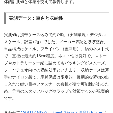
体的計測値と体感を交えて報告します。
実測データ：重さと収納性
実測値は携帯ケース込みで約740g（実測環境：デジタル
スケール、誤差±2g）でした。メーカー表記とほぼ整合。
単品構成はケトル、フライパン（蓋兼用）、鍋のネスト式
で、直径は最大約18cm程度。ネスト性は良好で、ストー
ブやカトラリーを一緒に詰めてもパッキングがスムーズ。
ソロ〜デュオ向けの収納効率といえます。収納ケースは薄
手のナイロン製で、摩耗保護は限定的。長期的な荷物の出
し入れで縫い目やファスナーの負担が増す可能性があるた
め、予備のスタッフバッグやラップで対策するのが現実的
です。
あわせて
VASTLAND クッカー4点セット徹底レビュー
も