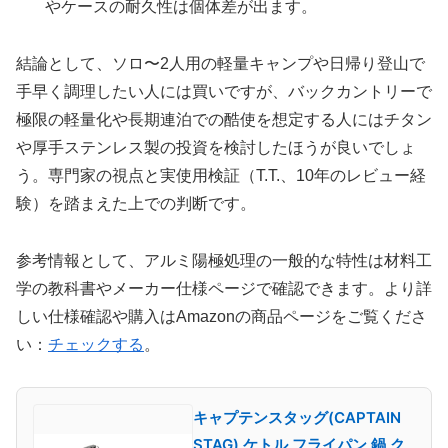
やケースの耐久性は個体差が出ます。
結論として、ソロ〜2人用の軽量キャンプや日帰り登山で
手早く調理したい人には買いですが、バックカントリーで
極限の軽量化や長期連泊での酷使を想定する人にはチタン
や厚手ステンレス製の投資を検討したほうが良いでしょ
う。専門家の視点と実使用検証（T.T.、10年のレビュー経
験）を踏まえた上での判断です。
参考情報として、アルミ陽極処理の一般的な特性は材料工
学の教科書やメーカー仕様ページで確認できます。より詳
しい仕様確認や購入はAmazonの商品ページをご覧くださ
い：
チェックする
。
キャプテンスタッグ(CAPTAIN
STAG) ケトル フライパン 鍋 ク