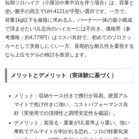
短期ソロハイク（小屋泊や車中泊を伴う場合）は、容量と
使い勝手の両立でUH-4121が手堅い選択です。一方で、
荷重1kg以下を厳格に求める人、バーナー一体の最小構成
で済ませたいUL志向のハイカーには不向き。価格帯（参
考価格：約4,779円）はコスパ良好で、初めてのソロクッ
カーとして失敗しにくい一方、長期的な耐久性を重視する
なら上位モデルの検討を推奨します。
メリットとデメリット（実体験に基づく）
メリット：収納ケース付きで携行が容易、硬質アル
マイトで焦げ付きに強い、コストパフォーマンス良
好（実使用での清掃性と調理安定性を確認）。
デメリット：嵩張る・重量がUL基準より重い、強い
摩耗でアルマイトが剥がれる恐れ、ソロの軽量化派