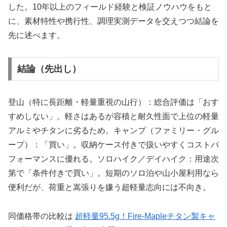
した。10年以上のフィールド経験と検証ノウハウをもと
に、素材特性や携行性、調理実測データを交えつつ結論を
先に述べます。
結論（先出し）
登山（特に長距離・軽量重視の山行）：総合評価は「おす
すめしない」。軽さはあるが容積と耐久性面で上位の軽量
アルミやチタンに劣るため。キャンプ（ファミリー・グル
ープ）：「買い」。収納ケース付きで扱いやすくコストパ
フォーマンスに優れる。ソロハイク／デイハイク：用途次
第で「条件付きで買い」。短期のソロ泊や山小屋利用なら
便利だが、荷重と嵩張りを嫌う超軽量志向には不向き。
同価格帯の比較は
超軽量95.5g！Fire-Mapleチタン製キャ