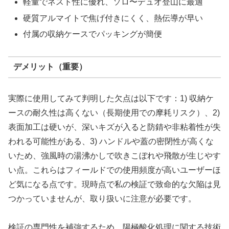
軽量でネスト性に優れ、ソロ〜デュオ登山に最適
硬質アルマイトで焦げ付きにくく、熱伝導が早い
付属の収納ケースでパッキングが簡便
デメリット（重要）
実際に使用してみて判明した欠点は以下です：1) 収納ケ
ースの耐久性は高くない（長期使用での摩耗リスク）、2)
表面加工は硬いが、深いキズが入ると防錆や非粘着性が失
われる可能性がある、3) ハンドルや蓋の密閉性が高くな
いため、強風時の湯沸かしで吹きこぼれや飛散が生じやす
い点。これらはフィールドでの使用頻度が高いユーザーほ
ど気になる点です。現時点で私の検証で致命的な欠陥は見
つかっていませんが、取り扱いに注意が必要です。
検証の専門性を補強するため、陽極酸化処理に関する技術