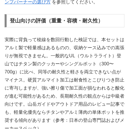
ンプバーナーの選び方
を参照してください。
登山向けの評価（重量・容積・耐久性）
実際に背負って稜線を数回行動した検証では、本セットは
アルミ製で軽量感はあるものの、収納ケース込みでの嵩張
りが無視できません。一般的なUL（ウルトラライト）登
山ではチタン製のクッカーやシングルポット（300〜
700g）に比べ、同等の耐久性と軽さを両立できない点が
マイナス。硬質アルマイト加工は耐食性とこびりつき防止
に寄与しますが、強い擦り傷で加工面が損なわれると酸化
が進む可能性があるため、長期耐久性の観点からは中級者
向けです。山岳ガイドやアウトドア用品のレビュー記事で
も、軽量化優先ならチタンやアルミ薄肉の単体ポットを推
奨する傾向があります（参考：日本の登山専門誌およびメ
ーカースペック）。