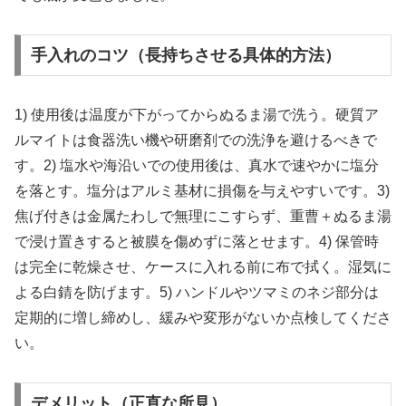
手入れのコツ（長持ちさせる具体的方法）
1) 使用後は温度が下がってからぬるま湯で洗う。硬質ア
ルマイトは食器洗い機や研磨剤での洗浄を避けるべきで
す。2) 塩水や海沿いでの使用後は、真水で速やかに塩分
を落とす。塩分はアルミ基材に損傷を与えやすいです。3)
焦げ付きは金属たわしで無理にこすらず、重曹＋ぬるま湯
で浸け置きすると被膜を傷めずに落とせます。4) 保管時
は完全に乾燥させ、ケースに入れる前に布で拭く。湿気に
よる白錆を防げます。5) ハンドルやツマミのネジ部分は
定期的に増し締めし、緩みや変形がないか点検してくださ
い。
デメリット（正直な所見）