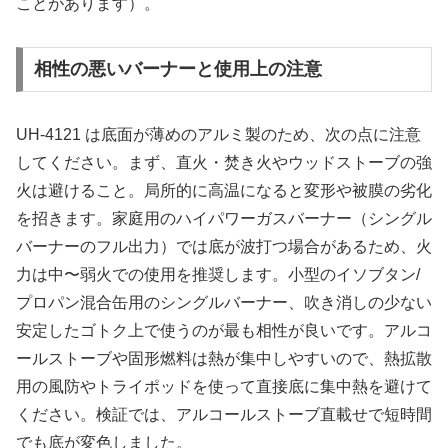
ことがあります）。
相性の悪いバーナーと使用上の注意
UH-4121 は底面が薄めのアルミ製のため、次の点に注意
してください。まず、直火・焚き火やウッドストーブの強
火は避けること。局所的に高温になると変形や被膜の劣化
を招きます。家庭用のハイパワーガスバーナー（シングル
バーナーのフル出力）では底が波打つ場合があるため、火
力は中〜弱火での使用を推奨します。小型のイソブタン/
プロパン混合缶用のシングルバーナー、吹き消しの少ない
安定したゴトク上で使うのが最も相性が良いです。アルコ
ールストーブや固形燃料は熱が集中しやすいので、熱拡散
用の風防やトライポッドを使って直接底に集中熱を避けて
ください。検証では、アルコールストーブ直載せで短時間
でも底が変色しました。