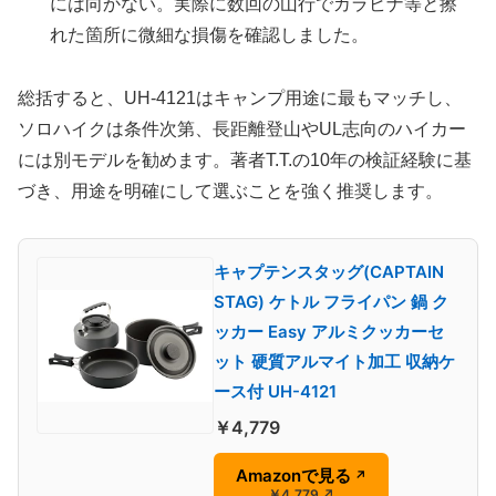
には向かない。実際に数回の山行でカラビナ等と擦
れた箇所に微細な損傷を確認しました。
総括すると、UH-4121はキャンプ用途に最もマッチし、
ソロハイクは条件次第、長距離登山やUL志向のハイカー
には別モデルを勧めます。著者T.T.の10年の検証経験に基
づき、用途を明確にして選ぶことを強く推奨します。
キャプテンスタッグ(CAPTAIN
STAG) ケトル フライパン 鍋 ク
ッカー Easy アルミクッカーセ
ット 硬質アルマイト加工 収納ケ
ース付 UH-4121
￥4,779
Amazonで見る
↗
￥4,779
↗