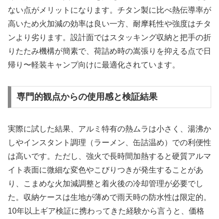
ない点がメリットになります。チタン製に比べ熱伝導率が
高いため火加減の効率は良い一方、耐摩耗性や強度はチタ
ンより劣ります。設計面ではスタッキング収納と把手の折
りたたみ機構が簡素で、荷詰め時の嵩張りを抑える点で日
帰り〜軽装キャンプ向けに最適化されています。
専門的観点からの使用感と検証結果
実際に試した結果、アルミ特有の熱ムラは小さく、湯沸か
しやインスタント調理（ラーメン、缶詰温め）での利便性
は高いです。ただし、強火で長時間加熱すると硬質アルマ
イト表面に微細な変色やこびりつきが発生することがあ
り、こまめな火加減調整と着火後の冷却管理が必要でし
た。収納ケースは生地が薄めで雨天時の防水性は限定的。
10年以上ギア検証に携わってきた経験から言うと、価格