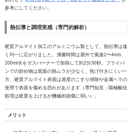
参考にしてください。
熱伝導と調理実感（専門的解析）
硬質アルマイト加工のアルミニウム製として、熱伝導は速
く均一に広がりました。沸騰時間は屋外で風速2〜4m/s、
200ml水をガスバーナーで加熱して約2分30秒。フライパ
ンでの炒め物は底面の熱ムラが少なく、焦げ付きにくい一
方、硬質アルマイト表面は過度のこすり掃除や金属ヘラの
使用で表面を傷める恐れがあります（専門知見：陽極酸化
処理は硬度を上げるが機械的損傷に弱い）。
メリット