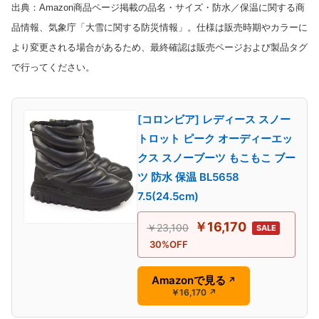
出典：Amazon商品ページ掲載の品名・サイズ・防水／保温に関する商
品情報、気象庁「大雪に関する防災情報」。仕様は販売時期やカラーに
より変更される場合があるため、最終確認は販売ページおよび製品タグ
で行ってください。
[コロンビア] レディース スノー
トロット ピーク オーディーエッ
クス スノーブーツ もこもこ ブー
ツ 防水 保温 BL5658
7.5(24.5cm)
￥16,170
￥23,100
SALE
30%OFF
Amazonで見る
↗
￥16,170
↗