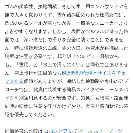
ゴムの柔軟性、接地面積、そして氷上用コンパウンドの有
無で大きく変わります。雪が踏み固められた圧雪路では、
凹凸のあるソールが雪をつかみ、一般的なスニーカーより
歩きやすくなります。しかし、表面がツルツルに凍った路
面では、深い溝だけで滑りを完全に防ぐことはできませ
ん。特に横断歩道の白線、駅の入口、融雪水が再凍結した
場所は注意が必要です。10年以上のレビュー経験から
も、『雪用』と『氷上で滑りにくい』は同義ではありませ
ん。雪上歩行が主目的なら
BL5658の仕様とサイズをチェ
ックする
価値がありますが、凍結した通勤路や冬山のアプ
ローチでは、靴底に装着する簡易スパイクやチェーンスパ
イクを別途用意するのが安全です。気象庁も積雪・路面凍
結時の転倒に注意を呼びかけており、天候と路面状況の確
認を優先してください。
同価格帯の比較は
コロンビア レディース スノーブーツ