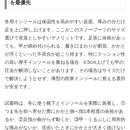
を最優先
冬用インソールは保温性を高めやすい反面、厚みの分だけ
足を上に押し上げます。ここがこのスノーブーツのサイズ
選びで見落としやすいデメリットです。足長に余裕があっ
ても、甲が締め付けられる、履き口まわりが窮屈、かかと
が浮くといった不具合が起こり得ます。特にクッション性
の高い厚手インソールを重ねる場合、0.5cm上げても甲の
圧迫が解消しないことがあります。その場合はサイズだけ
で解決しようとせず、薄型の防寒インソールに替える選択
が安全です。
試着時は、冬に使う靴下とインソールを実際に装着し、①
つま先を前へ寄せた際にかかと側へ指1本程度の余裕があ
るか、②足指が曲がらず動くか、③甲・くるぶしに局所的
な痛みがないか、④歩いたときにかかとが大きく抜けない