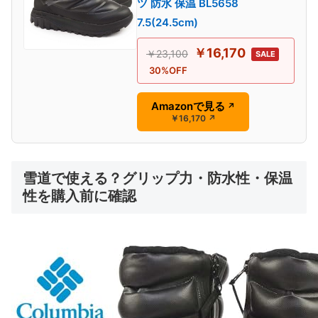
ツ 防水 保温 BL5658
7.5(24.5cm)
￥16,170
￥23,100
SALE
30%OFF
Amazonで見る
↗
￥16,170
↗
雪道で使える？グリップ力・防水性・保温
性を購入前に確認