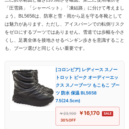
「圧雪路」「シャーベット」「凍結路」に分けて考えまし
ょう。BL5658は、防寒と雪・雨から足を守る冬靴として
は魅力があります。ただし、アイスバーンでの転倒リスク
をゼロにするブーツではありません。雪道では歩幅を小さ
くし、足裏全体を接地させるペンギン歩きを意識すること
も、ブーツ選びと同じくらい重要です。
[コロンビア] レディース スノー
トロット ピーク オーディーエッ
クス スノーブーツ もこもこ ブー
ツ 防水 保温 BL5658
7.5(24.5cm)
￥16,170
￥23,100
SALE
30%OFF