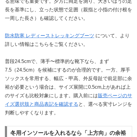
る意味でも重要です。夕方に両足を測り、大きいほうの足
長を基準にし、立った状態で足囲（親指と小指の付け根を
一周した長さ）も確認してください。
防水防寒 レディーストレッキングブーツ
について、より
詳しい情報はこちらをご覧ください。
普段24.5cmで、薄手〜標準的な靴下なら、まず
7.5（24.5cm）を候補にするのが合理的です。一方、厚手
ソックスを常用する、幅広・甲高、外反母趾で前足部に余
裕が必要という場合は、サイズ展開に0.5cm上があれば上
のサイズも比較対象にします。購入前には
販売ページのサ
イズ選択肢と商品表記を確認する
と、選べる実寸レンジを
判断しやすくなります。
冬用インソールを入れるなら「上方向」の余裕