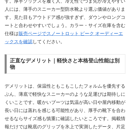
す。厚手ソックスを履く人、冷え性でつま先が冷えやすい
人には、薄手のスニーカー型防水靴より選ぶ価値がありま
す。見た目もアウトドア感が強すぎず、ダウンやロングコ
ートと合わせやすいでしょう。カラー・サイズ在庫を含む
仕様は
販売ページでスノートロット ピーク オーディーエ
ックスを確認
してください。
正直なデメリット｜軽快さと本格登山性能は別
物
デメリットは、保温性ともこもこしたフォルムを優先する
ぶん、薄底で軽快なスニーカーのような足運びは期待しに
くいことです。暖かいブーツは気温が高い日や屋内移動が
長い日には蒸れを感じる可能性があり、厚手の靴下を合わ
せるならサイズ感も慎重に確認したいところです。掲載情
報だけでは靴底のグリップを氷上で実測したデータ、片足