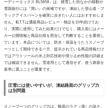
ーディーエックス BL5658」は、積雪した街なかの移動や
雪国旅行には『買い』の候補ですが、凍結した登山道・ブ
ラックアイスバーンを確実に歩きたい人にはおすすめしま
せん。私T.T.は通販商品レビュー・検証を10年続けてお
り、実際に使用してみた結果だけでなく、購入前にはメー
カー公開情報と商品仕様を照合して判断することを重視し
ています。本品については、防水・保温をうたうスノーブ
ーツとして期待できる一方、提示されている商品情報だけ
ではアウトソールの氷上対応技術や滑り止め性能の詳細ま
では確認できません。雪道用として過信せず、使う路面を
基準に選ぶことが重要です。
圧雪には使いやすいが、凍結路面のグリップ力
は別問題
スノーブーツのグリップ力は、靴底のラグ（溝）の深さ、