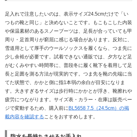
足入れで注意したいのは、表示サイズ24.5cmだけで「い
つもの靴と同じ」と決めないことです。もこもこした内装
や保温素材のあるスノーブーツは、足長が合っていても甲
周り・足首周りが窮屈に感じる場合があります。反対に、
雪道用として厚手のウールソックスを履くなら、つま先に
少し余裕が必要です。試着できない通販では、夕方など足
がむくみやすい時間帯に、普段冬に履く靴下を着用して足
長と足囲を測る方法が現実的です。つま先を靴の先端に当
てた状態で、かかと側に指1本弱の余白が目安になりま
す。大きすぎるサイズは歩行時にかかとが浮き、靴擦れや
疲労につながります。サイズ表・カラー・在庫は販売ペー
ジで変動するため、購入前に
BL5658 7.5（24.5cm）の掲
載内容を確認する
ことをおすすめします。
防水を長持ちさせるお手入れ