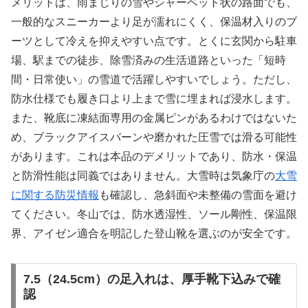
メリットは、雨まじりの雪やシャーベット状の路面でも、
一般的なスニーカーより足が濡れにくく、保温材入りのブ
ーツとして冷えを抑えやすい点です。とくに玄関から駐車
場、駅までの徒歩、除雪済みの生活道路といった「短時
間・日常使い」の雪道で活躍しやすいでしょう。ただし、
防水仕様でも履き口より上まで雪に埋まれば浸水します。
また、靴底に凍結面専用の金属ピンがあるわけではないた
め、ブラックアイスバーンや磨かれた圧雪では滑る可能性
があります。これは本品のデメリットであり、防水・保温
と防滑性能は同義ではありません。大雪時は気象庁の
大雪
に関する防災情報
も確認し、急斜面や未整備の雪面を避け
てください。冬山では、防水透湿性、ソール剛性、保温限
界、アイゼン適合を明記した登山靴を選ぶのが安全です。
7.5（24.5cm）の足入れは、厚手靴下込みで確
認