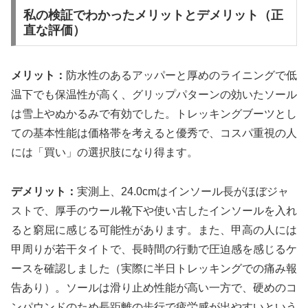
私の検証でわかったメリットとデメリット（正
直な評価）
メリット：
防水性のあるアッパーと厚めのライニングで低
温下でも保温性が高く、グリップパターンの効いたソール
は雪上やぬかるみで有効でした。トレッキングブーツとし
ての基本性能は価格帯を考えると優秀で、コスパ重視の人
には「買い」の選択肢になり得ます。
デメリット：
実測上、24.0cmはインソール長がほぼジャ
ストで、厚手のウール靴下や使い古したインソールを入れ
ると窮屈に感じる可能性があります。また、甲高の人には
甲周りが若干タイトで、長時間の行動で圧迫感を感じるケ
ースを確認しました（実際に半日トレッキングでの痛み報
告あり）。ソールは滑り止め性能が高い一方で、硬めのコ
ンパウンドのため長距離の歩行で疲労感が出やすいという