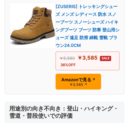
[ZUSERIS] トレッキングシュー
ズ メンズ レディース 防水 スノ
ーブーツ スノーシューズ ハイキ
ングブーツ ブーツ 防寒 登山用シ
ューズ 遠足 防滑 綿靴 雪靴 ブラ
ウン24.0CM
￥3,585
￥5,580
SALE
36%OFF
Amazonで見る
↗
￥3,585
↗
用途別の向き不向き：登山・ハイキング・
雪道・普段使いでの評価