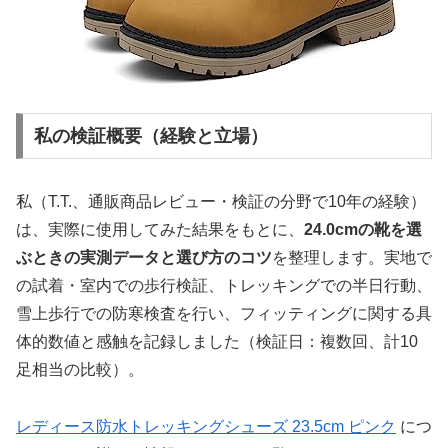
私の検証概要（経験と立場）
私（T.T.、通販商品レビュー・検証の分野で10年の経験）
は、実際に使用してみた結果をもとに、
24.0cmの靴を選
ぶときの実測データと選び方のコツ
を整理します。実地で
の試着・室内での歩行検証、トレッキングでの半日行動、
雪上歩行での防寒検査を行い、フィッティングに関する具
体的数値と感触を記録しました（検証日：複数回、計10
足相当の比較）。
レディース防水トレッキングシューズ 23.5cm ピンク
につ