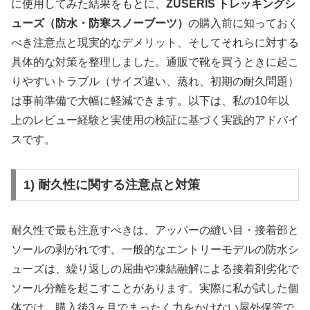
に使用してみた結果をもとに、
ZUSERIS トレッキングシ
ューズ（防水・防寒スノーブーツ）
の購入前に知っておく
べき注意点と現実的なデメリット、そしてそれらに対する
具体的な対策を整理しました。通販で靴を買うときに起こ
りやすいトラブル（サイズ違い、蒸れ、初期の耐久問題）
は事前準備で大幅に軽減できます。以下は、私の10年以
上のレビュー経験と実使用の検証に基づく実践的アドバイ
スです。
1) 耐久性に関する注意点と対策
耐久性で最も注意すべきは、アッパーの縫い目・接着部と
ソールの剥がれです。一般的なエントリーモデルの防水シ
ューズは、繰り返しの屈曲や凍結融解による接着剤劣化で
ソール分離を起こすことがあります。実際に私が試した個
体では、購入後3ヶ月でまったく力をかけない屋外保管で