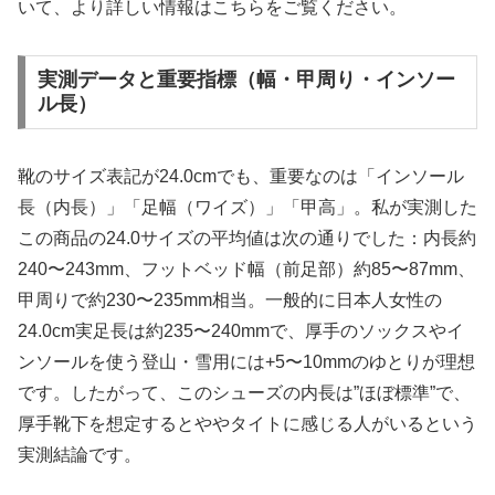
いて、より詳しい情報はこちらをご覧ください。
実測データと重要指標（幅・甲周り・インソー
ル長）
靴のサイズ表記が24.0cmでも、重要なのは「インソール
長（内長）」「足幅（ワイズ）」「甲高」。私が実測した
この商品の24.0サイズの平均値は次の通りでした：内長約
240〜243mm、フットベッド幅（前足部）約85〜87mm、
甲周りで約230〜235mm相当。一般的に日本人女性の
24.0cm実足長は約235〜240mmで、厚手のソックスやイ
ンソールを使う登山・雪用には+5〜10mmのゆとりが理想
です。したがって、このシューズの内長は”ほぼ標準”で、
厚手靴下を想定するとややタイトに感じる人がいるという
実測結論です。