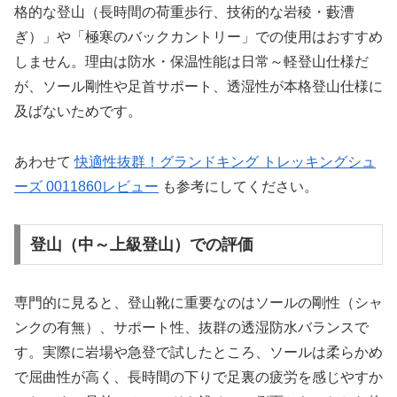
格的な登山（長時間の荷重歩行、技術的な岩稜・藪漕
ぎ）」や「極寒のバックカントリー」での使用はおすすめ
しません。理由は防水・保温性能は日常～軽登山仕様だ
が、ソール剛性や足首サポート、透湿性が本格登山仕様に
及ばないためです。
あわせて
快適性抜群！グランドキング トレッキングシュ
ーズ 0011860レビュー
も参考にしてください。
登山（中～上級登山）での評価
専門的に見ると、登山靴に重要なのはソールの剛性（シャ
ンクの有無）、サポート性、抜群の透湿防水バランスで
す。実際に岩場や急登で試したところ、ソールは柔らかめ
で屈曲性が高く、長時間の下りで足裏の疲労を感じやすか