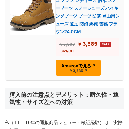
ズ メンズ レディース 防水 スノ
ーブーツ スノーシューズ ハイキ
ングブーツ ブーツ 防寒 登山用シ
ューズ 遠足 防滑 綿靴 雪靴 ブラ
ウン24.0CM
￥3,585
￥5,580
SALE
36%OFF
Amazonで見る
↗
￥3,585
↗
購入前の注意点とデメリット：耐久性・通
気性・サイズ差への対策
私（T.T.、10年の通販商品レビュー・検証経験）は、実際