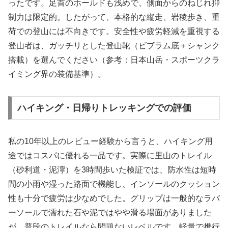
ったです。足首のホールドも浅めで、側面からのねじれ抑
制力は限定的。したがって、本格的な縦走、岩稜歩き、重
荷での登山には不向きです。安全性や疲労軽減を重視する
登山者は、ガッチリとした登山靴（ビブラム底＋シャンク
搭載）を選んでください（参考：日本山岳・スポーツクラ
イミング界の装備基準）。
ハイキング・日帰りトレッキングでの評価
私の10年以上のレビュー経験から言うと、ハイキング用
途ではコスパに優れる一品です。実際に里山のトレイル
（砂利道・泥濘）を3時間歩いた検証では、防水性は短時
間の小雨や湿った路面で機能し、インソールのクッション
性も十分で疲労は少なめでした。グリップは一般的なラバ
ーソールで濡れた石や泥ではやや滑る場面がありました
が、普段のトレイルなら問題ないレベルです。軽量で携行