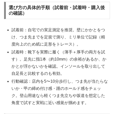
選び方の具体的手順（試着前・試着時・購入後
の確認）
試着前：自宅での実足測定を推奨。壁にかかとをつ
け、つま先までを定規で測り、ミリ単位で記録（精
度向上のため紙に足形をトレース）。
試着時：靴下を実際に履く（薄手＋厚手の両方を試
す）。足先に指1本（約10mm）の余裕があるか、か
かとが浮かないかを確認。インソールを取り出して
自足長と比較するのも有効。
行動確認：店内を5〜10分歩行し、つま先が当たらな
いか・甲の締め付け感・踵のホールド感をチェッ
ク。登山用途なら軽くつま先立ちや坂道を想定した
角度で試すと実戦に近い感覚が掴めます。