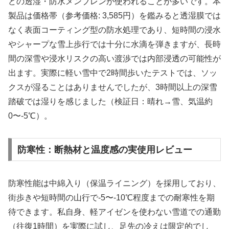
どの透湿・防水メンブレンが使われることが多いです。本
製品は価格帯（参考価格: 3,585円）を鑑みると透湿膜では
なく表面コーティング型の防水処理であり、短時間の浸水
やシャープな雪上歩行では十分に水滴を弾きますが、長時
間の深雪や浸水リスクの高い渡渉では内部浸透の可能性が
出ます。実際に軽い雪中で2時間歩いたテストでは、ソッ
クスが湿ることはありませんでしたが、3時間以上の深雪
踏破では湿りを感じました（検証日：晴れ→雪、気温約
0〜-5℃）。
防寒性：断熱材と温度感の実使用レビュー
防寒性能は中綿入り（保温ライニング）を採用しており、
街歩きや短時間の山行で-5〜-10℃程度までの耐寒性を期
待できます。私自身、軽アイゼンを使わない雪道での通勤
（往復1時間）を実際に試し、足先の冷えは限定的でし