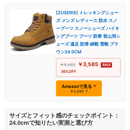
[ZUSERIS] トレッキングシュー
ズ メンズ レディース 防水 スノ
ーブーツ スノーシューズ ハイキ
ングブーツ ブーツ 防寒 登山用シ
ューズ 遠足 防滑 綿靴 雪靴 ブラ
ウン24.0CM
￥3,585
￥5,580
SALE
36%OFF
Amazonで見る
↗
￥3,585
↗
サイズとフィット感のチェックポイント：
24.0cmで知りたい実測と選び方