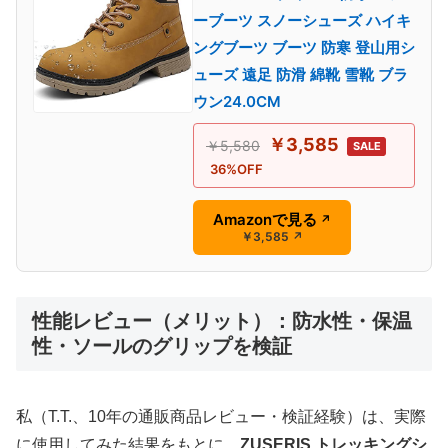
ーブーツ スノーシューズ ハイキ
ングブーツ ブーツ 防寒 登山用シ
ューズ 遠足 防滑 綿靴 雪靴 ブラ
ウン24.0CM
￥3,585
￥5,580
SALE
36%OFF
Amazonで見る
↗
￥3,585
↗
性能レビュー（メリット）：防水性・保温
性・ソールのグリップを検証
私（T.T.、10年の通販商品レビュー・検証経験）は、実際
に使用してみた結果をもとに、
ZUSERIS トレッキングシ