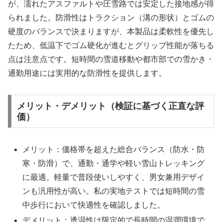
が、濡れたアスファルトや圧雪路では安定した接地感が得
られました。防滑性はトラクション（溝の形状）とゴムの
硬度のバランスで決まりますが、本製品は柔軟性を優先し
たため、低温下でゴム硬化が進むとグリップ性能が落ちる
点は注意点です。短時間の雪道移動や都市部での雪かき・
通勤用途には実用的な防滑性を提供します。
メリット・デメリット（検証に基づく正直な評
価）
メリット：価格帯を超えた総合バランス（防水・防
寒・防滑）で、通勤・通学や軽い雪山トレッキング
に最適。軽量で普段使いしやすく、男女兼用デザイ
ンも汎用性が高い。私の実地テストでは短時間の雪
中歩行において快適性を確認しました。
デメリット：透湿性は限定的で長時間の湿潤環境で