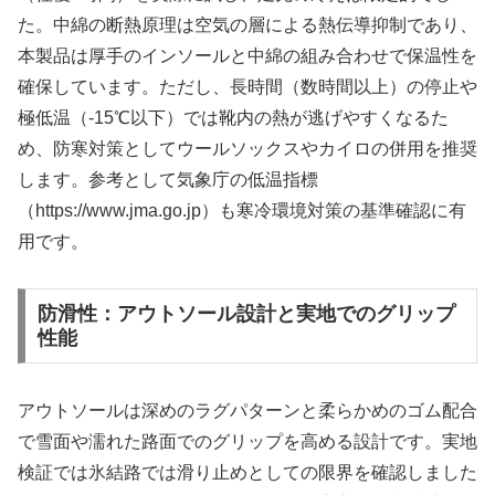
た。中綿の断熱原理は空気の層による熱伝導抑制であり、
本製品は厚手のインソールと中綿の組み合わせで保温性を
確保しています。ただし、長時間（数時間以上）の停止や
極低温（-15℃以下）では靴内の熱が逃げやすくなるた
め、防寒対策としてウールソックスやカイロの併用を推奨
します。参考として気象庁の低温指標
（https://www.jma.go.jp）も寒冷環境対策の基準確認に有
用です。
防滑性：アウトソール設計と実地でのグリップ
性能
アウトソールは深めのラグパターンと柔らかめのゴム配合
で雪面や濡れた路面でのグリップを高める設計です。実地
検証では氷結路では滑り止めとしての限界を確認しました