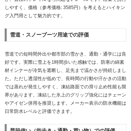
しやすく、価格（参考価格: 3585円）を考えるとハイキン
グ入門用として魅力的です。
雪道・スノーブーツ用途での評価
雪道での短時間外出や都市部の雪かき、通勤・通学には良
好です。実際に雪上を1時間歩いた感触では、防寒の綿素
材インナーが冷気を遮断し、足先まで温かさが持続しまし
た。ただし透湿性が低めで、長時間の行動や汗かきの活動
では蒸れが発生しやすく、凍結路面での滑り止め性能も限
界があります。凍結した氷上のグリップ強化にはチェーン
やアイゼン併用を推奨します。メーカー表示の防水機能は
日常防水レベルと評価できます。
普段使い（街歩き・通勤・買い物）での評価