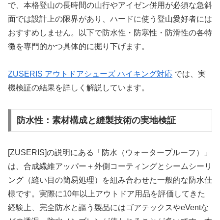
で、本格登山の長時間の山行やアイゼン併用が必須な急斜
面では設計上の限界があり、ハードに使う登山愛好者には
おすすめしません。以下で防水性・防寒性・防滑性の各特
徴を専門的かつ具体的に掘り下げます。
ZUSERIS アウトドアシューズ ハイキング対応
では、実
機検証の結果を詳しく解説しています。
防水性：素材構成と縫製技術の実地検証
[ZUSERIS]の説明にある「防水（ウォータープルーフ）」
は、合成繊維アッパー＋外側コーティングとシームシーリ
ング（縫い目の簡易処理）を組み合わせた一般的な防水仕
様です。実際に10年以上アウトドア用品を評価してきた
経験上、完全防水と謳う製品にはゴアテックスやeVentな