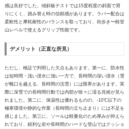
感は良好でした。傾斜板テストでは15度程度の斜面で滑
りにくく、踏み替え時の信頼感があります。ラバー配合は
柔軟性と摩耗耐性のバランスを取っており、街歩き〜軽登
山レベルで使えるグリップ性能です。
デメリット（正直な所見）
ただし、検証で判明した欠点もあります。第一に、防水性
は短時間・浅い浸水に強い一方で、長時間の深い浸水（雪
が靴口を越える、長時間の沈雪）には限界があります。実
際に深雪での長時間行動では内部が徐々に湿る兆候が見ら
れました。第二に、保温性は優れるものの、-10℃以下の
極寒環境や静的な作業（長時間の立ち止まり）には不足を
感じました。第三に、ソールは軽量化のため厚みが抑えら
れており、鋭利な岩や長時間のハードな登山ではクッショ