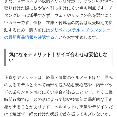
また、ステルスは比較的スリムな外形で、ザックの外側へ
取り付けた際に枝や岩へ引っ掛けにくい点も利点です。チ
タングレーは派手すぎず、ウェアやザックの色を選びにく
いカラーです。価格・在庫・付属品の内容は販売時期で変
動するため、購入前には
グリベル ステルス チタングレー
の最新商品情報を確認する
ことをおすすめします。
気になるデメリット｜サイズ合わせは妥協しな
い
正直なデメリットは、軽量・薄型のヘルメットほど、厚み
のあるモデルと比べて頭部を包み込む安心感や、内部パッ
ドの柔らかさを感じにくい場合があることです。とくに長
時間行動では、頭の形によって額や後頭部に局所的な圧迫
感が出ることがあります。ヘルメットは重量やデザインだ
けで選ばず、締め付けた状態で首を振ってもズレないか、