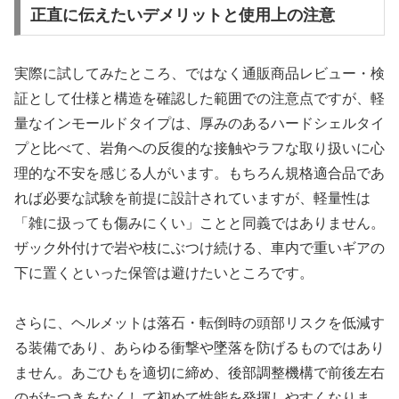
正直に伝えたいデメリットと使用上の注意
実際に試してみたところ、ではなく通販商品レビュー・検
証として仕様と構造を確認した範囲での注意点ですが、軽
量なインモールドタイプは、厚みのあるハードシェルタイ
プと比べて、岩角への反復的な接触やラフな取り扱いに心
理的な不安を感じる人がいます。もちろん規格適合品であ
れば必要な試験を前提に設計されていますが、軽量性は
「雑に扱っても傷みにくい」ことと同義ではありません。
ザック外付けで岩や枝にぶつけ続ける、車内で重いギアの
下に置くといった保管は避けたいところです。
さらに、ヘルメットは落石・転倒時の頭部リスクを低減す
る装備であり、あらゆる衝撃や墜落を防げるものではあり
ません。あごひもを適切に締め、後部調整機構で前後左右
のがたつきをなくして初めて性能を発揮しやすくなりま