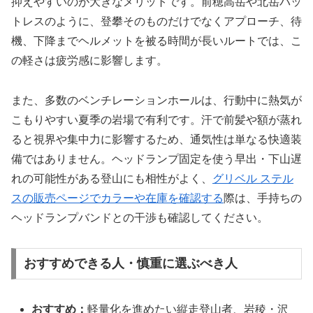
抑えやすいのが大きなメリットです。前穂高岳や北岳バッ
トレスのように、登攀そのものだけでなくアプローチ、待
機、下降までヘルメットを被る時間が長いルートでは、こ
の軽さは疲労感に影響します。
また、多数のベンチレーションホールは、行動中に熱気が
こもりやすい夏季の岩場で有利です。汗で前髪や額が蒸れ
ると視界や集中力に影響するため、通気性は単なる快適装
備ではありません。ヘッドランプ固定を使う早出・下山遅
れの可能性がある登山にも相性がよく、
グリベル ステル
スの販売ページでカラーや在庫を確認する
際は、手持ちの
ヘッドランプバンドとの干渉も確認してください。
おすすめできる人・慎重に選ぶべき人
おすすめ：
軽量化を進めたい縦走登山者、岩稜・沢