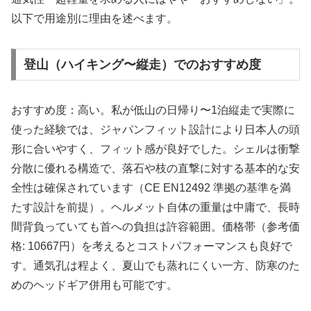
以下で用途別に理由を述べます。
登山（ハイキング〜縦走）でのおすすめ度
おすすめ度：高い。私が低山の日帰り〜1泊縦走で実際に
使った経験では、ジャパンフィット設計により日本人の頭
形に合いやすく、フィット感が良好でした。シェルは衝撃
分散に優れる構造で、落石や枝の直撃に対する基本的な安
全性は確保されています（CE EN12492 準拠の基準を満
たす設計を前提）。ヘルメット自体の重量は中庸で、長時
間背負っていても首への負担は許容範囲。価格帯（参考価
格: 10667円）を考えるとコストパフォーマンスも良好で
す。通気孔は程よく、夏山でも蒸れにくい一方、防寒のた
めのヘッドギア併用も可能です。