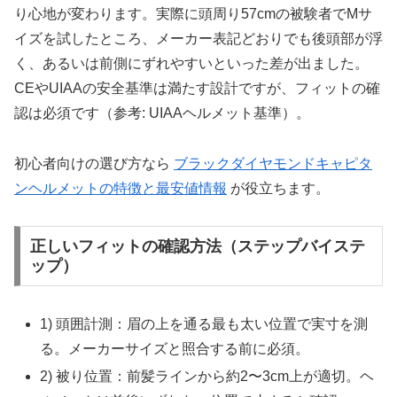
り心地が変わります。実際に頭周り57cmの被験者でMサ
イズを試したところ、メーカー表記どおりでも後頭部が浮
く、あるいは前側にずれやすいといった差が出ました。
CEやUIAAの安全基準は満たす設計ですが、フィットの確
認は必須です（参考: UIAAヘルメット基準）。
初心者向けの選び方なら
ブラックダイヤモンドキャピタ
ンヘルメットの特徴と最安値情報
が役立ちます。
正しいフィットの確認方法（ステップバイステ
ップ）
1) 頭囲計測：眉の上を通る最も太い位置で実寸を測
る。メーカーサイズと照合する前に必須。
2) 被り位置：前髪ラインから約2〜3cm上が適切。ヘ