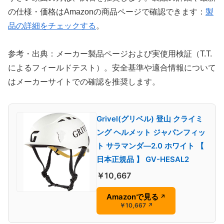
の仕様・価格はAmazonの商品ページで確認できます：
製
品の詳細をチェックする
。
参考・出典：メーカー製品ページおよび実使用検証（T.T.
によるフィールドテスト）。安全基準や適合情報について
はメーカーサイトでの確認を推奨します。
Grivel(グリベル) 登山 クライミ
ング ヘルメット ジャパンフィッ
ト サラマンダ―2.0 ホワイト 【
日本正規品 】 GV-HESAL2
￥10,667
Amazonで見る
↗
￥10,667
↗