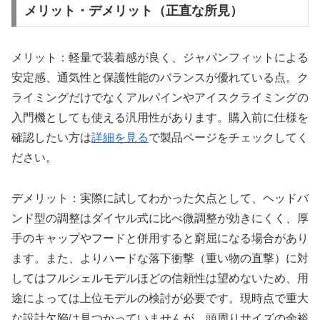
メリット・デメリット（正直な所見）
メリット：軽量で装着感が良く、ジャパンフィットによる
安定感、通気性と保護性能のバランスが優れている点。ク
ライミングだけでなくアルパインやアイスクライミングの
入門機としても使える汎用性があります。購入前に仕様を
確認したい方は
詳細を見る
で製品ページをチェックしてく
ださい。
デメリット：実際に試してわかった欠点として、ヘッドバ
ンド型の調整はダイヤル式に比べ微調整が効きにくく、厚
手のキャップやフードと併用すると窮屈になる場合があり
ます。また、よりハードな落下衝撃（重い物の直撃）に対
してはフルシェルモデルほどの信頼性は望めないため、用
途によっては上位モデルの検討が必要です。現時点で重大
な設計欠陥は見つかっていませんが、頭周りサイズの余裕