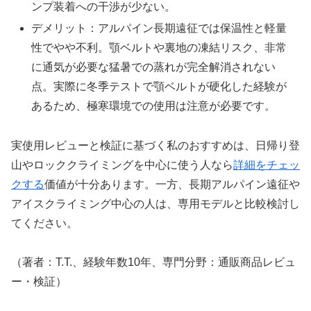
ンプ装着への干渉が少ない。
デメリット：アルパイン長期遠征では保温性と軽量
性でやや不利。顎ベルトや裏地の凍結リスク、非常
に通気が必要な猛暑での蒸れが完全解消されない
点。実際に冬季テストで顎ベルトが硬化した経験が
あるため、極寒環境での使用は注意が必要です。
実使用レビューと検証に基づく私のおすすめは、日帰り登
山やロッククライミングを中心に使う人なら
詳細をチェッ
クする
価値が十分あります。一方、長期アルパイン遠征や
アイスクライミング中心の人は、専用モデルと比較検討し
てください。
（著者：T.T.、経験年数10年、専門分野：通販商品レビュ
ー・検証）