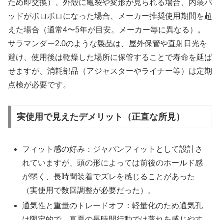
ため即交換）、外殻に亀裂や変形が見られる場合、内装パ
ッドがボロボロになった場合、メーカー推奨使用期間を超
えた場合（通常4〜5年が目安。メーカー毎に異なる）。
サラマンダー2.0のような製品は、屋外保管や直射日光を
避け、使用後は乾燥した場所に保管することで寿命を延ば
せますが、消耗部品（アジャスターやライナー等）は定期
点検が必要です。
実使用で見えたデメリット（正直な所見）
フィット感の好み：ジャパンフィットとして設計さ
れていますが、頭の形によっては前後のホールド感
が弱く、長時間装着でズレを感じることがあった
（実使用で数回調整が必要だった）。
通気性と重量のトレードオフ：軽量化のため通気孔
は限定的で、真夏の長時間行動では蒸れを感じやす