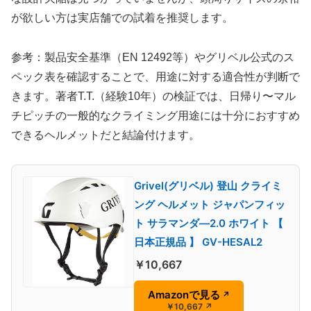
が欲しい方は実店舗での試着を推奨します。
参考：製品安全基準（EN 12492等）やグリベル公式のス
ペック表を確認することで、用途に対する適合性が判断で
きます。著者T.T.（経験10年）の検証では、日帰り〜マル
チピッチの一般的なクライミング用途には十分におすすめ
できるヘルメットだと結論付けます。
Grivel(グリベル) 登山 クライミ
ング ヘルメット ジャパンフィッ
ト サラマンダ―2.0 ホワイト 【
日本正規品 】 GV-HESAL2
￥10,667
Amazonで見る
↗
￥10,667
↗