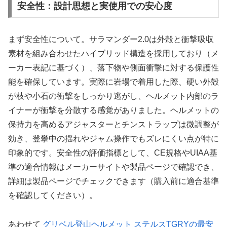
安全性：設計思想と実使用での安心度
まず安全性について。サラマンダー2.0は外殻と衝撃吸収
素材を組み合わせたハイブリッド構造を採用しており（メ
ーカー表記に基づく）、落下物や側面衝撃に対する保護性
能を確保しています。実際に岩場で着用した際、硬い外殻
が枝や小石の衝撃をしっかり逃がし、ヘルメット内部のラ
イナーが衝撃を分散する感覚がありました。ヘルメットの
保持力を高めるアジャスターとチンストラップは微調整が
効き、登攀中の揺れやジャム操作でもズレにくい点が特に
印象的です。安全性の評価指標として、CE規格やUIAA基
準の適合情報はメーカーサイトや製品ページで確認でき、
詳細は製品ページでチェックできます（購入前に適合基準
を確認してください）。
あわせて
グリベル登山ヘルメット ステルスTGRYの最安