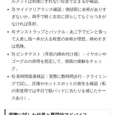
ルメットは前後にずれない位置で止まるか確認。
3) サイドクリアランス確認：側頭部に余裕がありす
ぎないか。両手で軽く左右に揺らしてもぐらつきが
なければ良好。
4) チンストラップとバックル：あご下でピンと張っ
て人差し指一本が入る程度の余裕が理想。締めすぎ
は危険。
5) ピンチテスト（耳前の締め付け感）：イヤホンや
ゴーグルの併用を想定して、側面の接触をチェッ
ク。
6) 長時間装着検証：実際に数時間歩行・クライミン
グで試し、圧痛やホットスポットの発生を確認（私
の実使用では半日で額パッドに当たりを感じたケー
スあり）。
実際に試した結果と専門的アドバイス