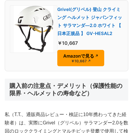
Grivel(グリベル) 登山 クライミ
ング ヘルメット ジャパンフィッ
ト サラマンダ―2.0 ホワイト 【
日本正規品 】 GV-HESAL2
￥10,667
Amazonで見る
↗
￥10,667
↗
購入前の注意点・デメリット（保護性能の
限界・ヘルメットの寿命など）
私（T.T.、通販商品レビュー・検証に10年携わってきた経
験者）は、実際にGrivel（グリベル）サラマンダー2.0を数
回のロッククライミングとマルチピッチ登攀で使用して検