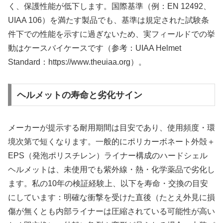
く、保護性能が低下します。国際基準（例：EN 12492、
UIAA 106）を満たす製品でも、基準は規定された試験条
件下での性能を示すに過ぎないため、実フィールドでの挙
動はケースバイケースです（参考：UIAA Helmet
Standard：https://www.theuiaa.org）。
ヘルメットの寿命と劣化サイン
メーカーが提示する耐用期間は目安であり、使用頻度・環
境次第で短くなります。一般的にポリカーボネート外殻＋
EPS（発泡ポリスチレン）ライナー構成のハードシェル
ヘルメットは、未使用でも紫外線・熱・化学薬品で劣化し
ます。私の10年の検証経験上、以下を寿命・交換の目安
にしています：明確な衝撃を受けた直後（たとえ外見に損
傷が無くとも内部ライナーは圧縮されている可能性が高い