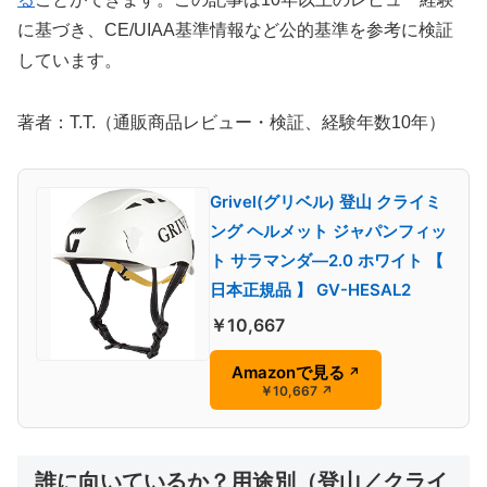
に基づき、CE/UIAA基準情報など公的基準を参考に検証
しています。
著者：T.T.（通販商品レビュー・検証、経験年数10年）
Grivel(グリベル) 登山 クライミ
ング ヘルメット ジャパンフィッ
ト サラマンダ―2.0 ホワイト 【
日本正規品 】 GV-HESAL2
￥10,667
Amazonで見る
↗
￥10,667
↗
誰に向いているか？用途別（登山／クライ