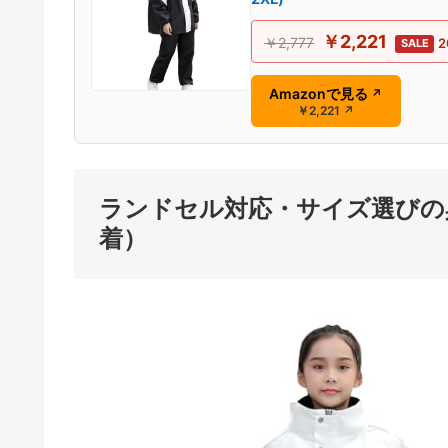
￥2,221
￥2,777
2
SALE
Amazonで見る
↗
￥2,221
↗
ランドセル対応・サイズ選びの
着）