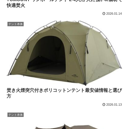
快適焚火
2026.01.14
テント本体
焚き火煙突穴付きポリコットンテント最安値情報と選び
方
2026.01.13
テント本体