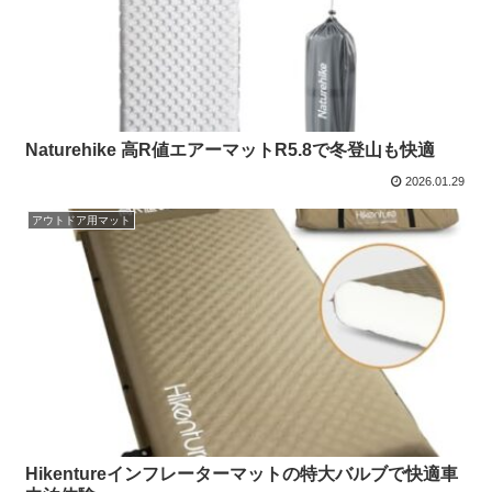
Naturehike 高R値エアーマットR5.8で冬登山も快適
2026.01.29
アウトドア用マット
Hikentureインフレーターマットの特大バルブで快適車