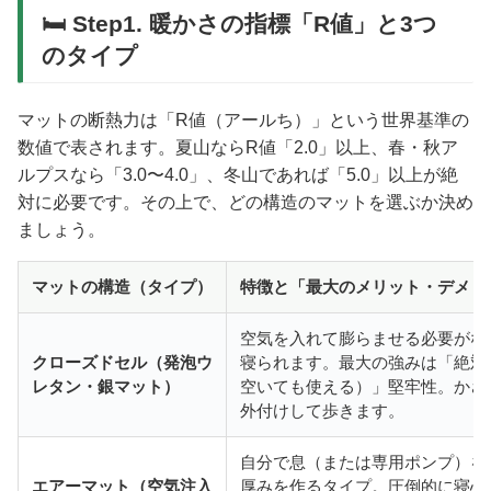
🛏️ Step1. 暖かさの指標「R値」と3つ
のタイプ
マットの断熱力は「R値（アールち）」という世界基準の
数値で表されます。夏山ならR値「2.0」以上、春・秋ア
ルプスなら「3.0〜4.0」、冬山であれば「5.0」以上が絶
対に必要です。その上で、どの構造のマットを選ぶか決め
ましょう。
マットの構造（タイプ）
特徴と「最大のメリット・デメリ
空気を入れて膨らませる必要がな
クローズドセル（発泡ウ
寝られます。最大の強みは「絶対
レタン・銀マット）
空いても使える）」堅牢性。かさ
外付けして歩きます。
自分で息（または専用ポンプ）を吹
エアーマット（空気注入
厚みを作るタイプ。圧倒的に寝心