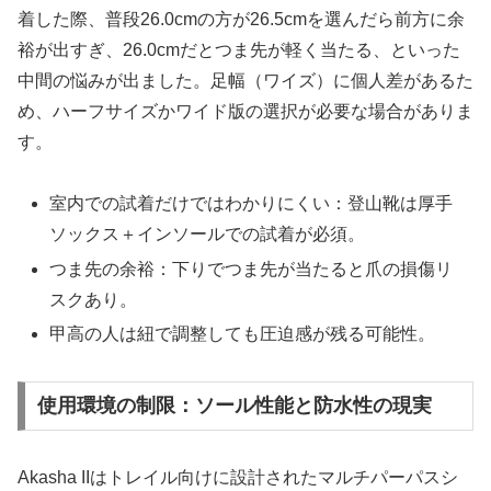
着した際、普段26.0cmの方が26.5cmを選んだら前方に余
裕が出すぎ、26.0cmだとつま先が軽く当たる、といった
中間の悩みが出ました。足幅（ワイズ）に個人差があるた
め、ハーフサイズかワイド版の選択が必要な場合がありま
す。
室内での試着だけではわかりにくい：登山靴は厚手
ソックス＋インソールでの試着が必須。
つま先の余裕：下りでつま先が当たると爪の損傷リ
スクあり。
甲高の人は紐で調整しても圧迫感が残る可能性。
使用環境の制限：ソール性能と防水性の現実
Akasha IIはトレイル向けに設計されたマルチパーパスシ