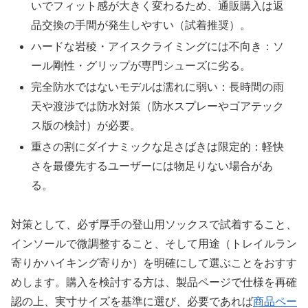
いでフィット感が大きく変わるため、通販購入は返
品交換の手間が発生しやすい（試着推奨）。
ハードな岩稜・アイスクライミングには不向き：ソ
ール剛性・グリップが専門シューズに劣る。
完全防水ではないモデルは濡れに弱い：長時間の雨
天や渡渉では防水対策（防水スプレーやゴアテック
ス版の検討）が必要。
重さの割にダイナミックな足さばきは限定的：軽快
さを最優先するユーザーには物足りない場合があ
る。
対策として、必ず厚手の登山用ソックスで試着すること、
インソールで微調整すること、そして用途（トレイルラン
寄りかハイキング寄りか）を明確にして選ぶことをおすす
めします。購入を検討する方は、製品ページで仕様を再確
認の上、実寸サイズを基準に選び、必要であれば
商品ペー