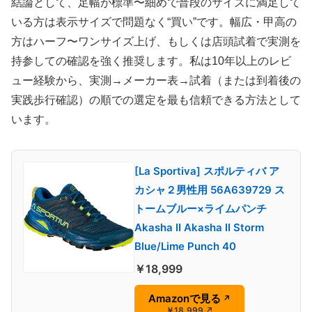
結論として、足幅が標準〜細めで普段のサイズに満足して
いる方は表示サイズで問題なく“買い”です。幅広・甲高の
方はハーフ〜ワンサイズ上げ、もしくは店頭試着で実測を
持参しての確認を強く推奨します。私は10年以上のレビ
ュー経験から、実測→メーカー表→試着（または到着後の
実践歩行確認）の順での選定を最も信頼できる方法として
います。
[La Sportiva] スポルティバ ア
カシャ２男性用 56A639729 ス
トームブルー×ライムパンチ
Akasha II Akasha II Storm
Blue/Lime Punch 40
￥18,999
Amazonで見る
↗
￥18,999
↗