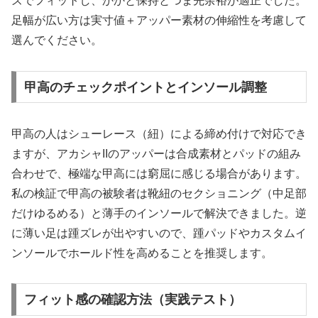
ズでフィットし、かかと保持とつま先余裕が適正でした。
足幅が広い方は実寸値＋アッパー素材の伸縮性を考慮して
選んでください。
甲高のチェックポイントとインソール調整
甲高の人はシューレース（紐）による締め付けで対応でき
ますが、アカシャIIのアッパーは合成素材とパッドの組み
合わせで、極端な甲高には窮屈に感じる場合があります。
私の検証で甲高の被験者は靴紐のセクショニング（中足部
だけゆるめる）と薄手のインソールで解決できました。逆
に薄い足は踵ズレが出やすいので、踵パッドやカスタムイ
ンソールでホールド性を高めることを推奨します。
フィット感の確認方法（実践テスト）