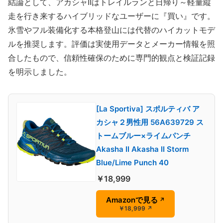
結論として、アカシャIIはトレイルランと日帰り～軽量縦
走を行き来するハイブリッドなユーザーに『買い』です。
氷雪やフル装備化する本格登山には代替のハイカットモデ
ルを推奨します。評価は実使用データとメーカー情報を照
合したもので、信頼性確保のために専門的観点と検証記録
を明示しました。
[La Sportiva] スポルティバ ア
カシャ２男性用 56A639729 ス
トームブルー×ライムパンチ
Akasha II Akasha II Storm
Blue/Lime Punch 40
￥18,999
Amazonで見る
↗
￥18,999
↗