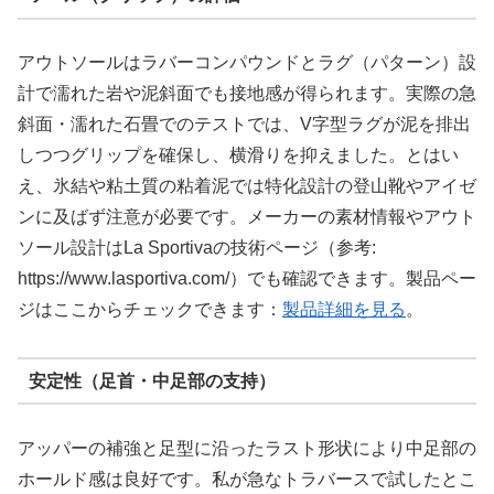
アウトソールはラバーコンパウンドとラグ（パターン）設
計で濡れた岩や泥斜面でも接地感が得られます。実際の急
斜面・濡れた石畳でのテストでは、V字型ラグが泥を排出
しつつグリップを確保し、横滑りを抑えました。とはい
え、氷結や粘土質の粘着泥では特化設計の登山靴やアイゼ
ンに及ばず注意が必要です。メーカーの素材情報やアウト
ソール設計はLa Sportivaの技術ページ（参考:
https://www.lasportiva.com/）でも確認できます。製品ペー
ジはここからチェックできます：
製品詳細を見る
。
安定性（足首・中足部の支持）
アッパーの補強と足型に沿ったラスト形状により中足部の
ホールド感は良好です。私が急なトラバースで試したとこ