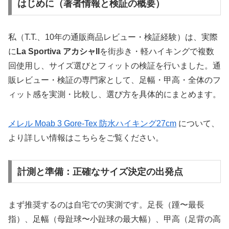
はじめに（著者情報と検証の概要）
私（T.T.、10年の通販商品レビュー・検証経験）は、実際
に
La Sportiva アカシャII
を街歩き・軽ハイキングで複数
回使用し、サイズ選びとフィットの検証を行いました。通
販レビュー・検証の専門家として、足幅・甲高・全体のフ
ィット感を実測・比較し、選び方を具体的にまとめます。
メレル Moab 3 Gore‑Tex 防水ハイキング27cm
について、
より詳しい情報はこちらをご覧ください。
計測と準備：正確なサイズ決定の出発点
まず推奨するのは自宅での実測です。足長（踵〜最長
指）、足幅（母趾球〜小趾球の最大幅）、甲高（足背の高