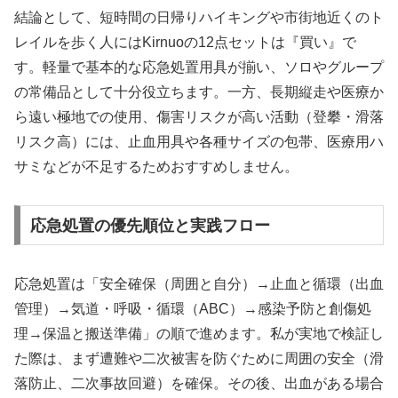
結論として、短時間の日帰りハイキングや市街地近くのト
レイルを歩く人にはKirnuoの12点セットは『買い』で
す。軽量で基本的な応急処置用具が揃い、ソロやグループ
の常備品として十分役立ちます。一方、長期縦走や医療か
ら遠い極地での使用、傷害リスクが高い活動（登攀・滑落
リスク高）には、止血用具や各種サイズの包帯、医療用ハ
サミなどが不足するためおすすめしません。
応急処置の優先順位と実践フロー
応急処置は「安全確保（周囲と自分）→止血と循環（出血
管理）→気道・呼吸・循環（ABC）→感染予防と創傷処
理→保温と搬送準備」の順で進めます。私が実地で検証し
た際は、まず遭難や二次被害を防ぐために周囲の安全（滑
落防止、二次事故回避）を確保。その後、出血がある場合