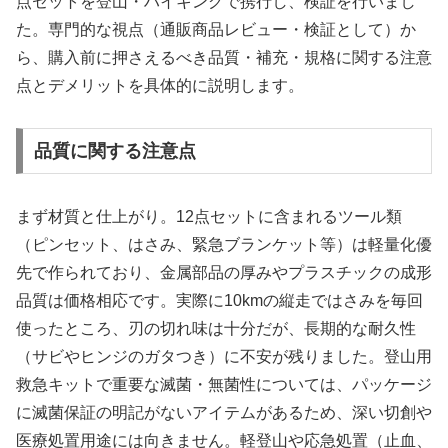
点セットを登山・ハイキングで携行し、検証を行いまし
た。専門的な視点（通販商品レビュー・検証として）か
ら、購入前に押さえるべき品質・補充・規格に関する注意
点とデメリットを具体的に説明します。
品質に関する注意点
まず材質と仕上がり。12点セットに含まれるツール類
（ピンセット、はさみ、緊急ブランケット等）は軽量化優
先で作られており、金属部品の厚みやプラスチックの成形
品質は価格相応です。実際に10kmの縦走ではさみを毎回
使ったところ、刃の切れ味は十分だが、長期的な耐久性
（サビやヒンジのガタつき）に不安が残りました。登山用
救急キットで重要な滅菌・無菌性については、パッケージ
に滅菌保証の明記がないアイテムがあるため、深い切創や
医療処置用途には向きません。軽登山や応急処置（止血、