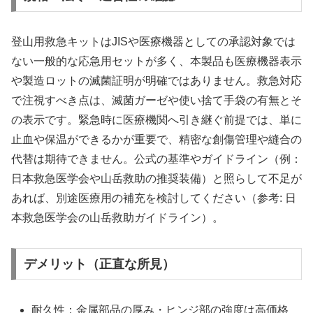
登山用救急キットはJISや医療機器としての承認対象では
ない一般的な応急用セットが多く、本製品も医療機器表示
や製造ロットの滅菌証明が明確ではありません。救急対応
で注視すべき点は、滅菌ガーゼや使い捨て手袋の有無とそ
の表示です。緊急時に医療機関へ引き継ぐ前提では、単に
止血や保温ができるかが重要で、精密な創傷管理や縫合の
代替は期待できません。公式の基準やガイドライン（例：
日本救急医学会や山岳救助の推奨装備）と照らして不足が
あれば、別途医療用の補充を検討してください（参考: 日
本救急医学会の山岳救助ガイドライン）。
デメリット（正直な所見）
耐久性：金属部品の厚み・ヒンジ部の強度は高価格