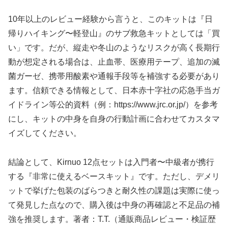
10年以上のレビュー経験から言うと、このキットは『日
帰りハイキング〜軽登山』のサブ救急キットとしては「買
い」です。だが、縦走や冬山のようなリスクが高く長期行
動が想定される場合は、止血帯、医療用テープ、追加の滅
菌ガーゼ、携帯用酸素や通報手段等を補強する必要があり
ます。信頼できる情報として、日本赤十字社の応急手当ガ
イドライン等公的資料（例：https://www.jrc.or.jp/）を参考
にし、キットの中身を自身の行動計画に合わせてカスタマ
イズしてください。
結論として、Kirnuo 12点セットは入門者〜中級者が携行
する『非常に使えるベースキット』です。ただし、デメリ
ットで挙げた包装のばらつきと耐久性の課題は実際に使っ
て発見した点なので、購入後は中身の再確認と不足品の補
強を推奨します。著者：T.T.（通販商品レビュー・検証歴