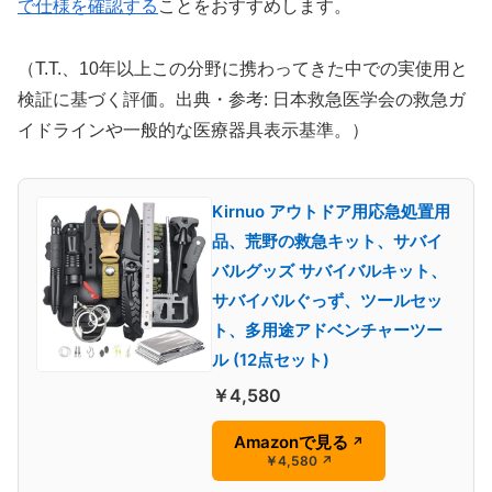
で仕様を確認する
ことをおすすめします。
（T.T.、10年以上この分野に携わってきた中での実使用と
検証に基づく評価。出典・参考: 日本救急医学会の救急ガ
イドラインや一般的な医療器具表示基準。）
Kirnuo アウトドア用応急処置用
品、荒野の救急キット、サバイ
バルグッズ サバイバルキット、
サバイバルぐっず、ツールセッ
ト、多用途アドベンチャーツー
ル (12点セット)
￥4,580
Amazonで見る
↗
￥4,580
↗