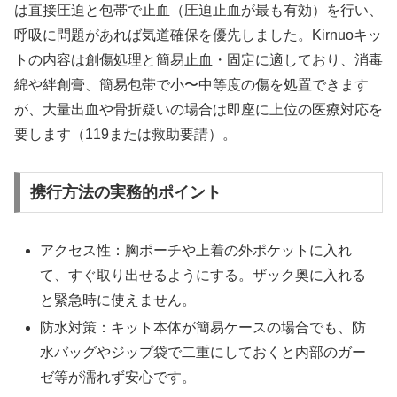
は直接圧迫と包帯で止血（圧迫止血が最も有効）を行い、
呼吸に問題があれば気道確保を優先しました。Kirnuoキッ
トの内容は創傷処理と簡易止血・固定に適しており、消毒
綿や絆創膏、簡易包帯で小〜中等度の傷を処置できます
が、大量出血や骨折疑いの場合は即座に上位の医療対応を
要します（119または救助要請）。
携行方法の実務的ポイント
アクセス性：胸ポーチや上着の外ポケットに入れ
て、すぐ取り出せるようにする。ザック奥に入れる
と緊急時に使えません。
防水対策：キット本体が簡易ケースの場合でも、防
水バッグやジップ袋で二重にしておくと内部のガー
ゼ等が濡れず安心です。