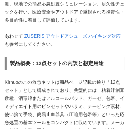
測、現地での簡易応急処置シミュレーション、耐久性チェ
ックを行い、医療安全やアウトドアで重視される携帯性・
多目的性に着目して評価しています。
あわせて
ZUSERIS アウトドアシューズ ハイキング対応
も参考にしてください。
製品概要：12点セットの内訳と想定用途
Kirnuoのこの救急キットは商品ページ記載の通り「12点
セット」として構成されており、典型的には：粘着絆創膏
数種、消毒綿またはアルコールパッド、ガーゼ、包帯、イ
ミディエイト用のピンセットやハサミ、テーピング素材、
使い捨て手袋、簡易止血器具（圧迫用包帯等）といった応
急処置の基本ツールをコンパクトに収めています。メーカ