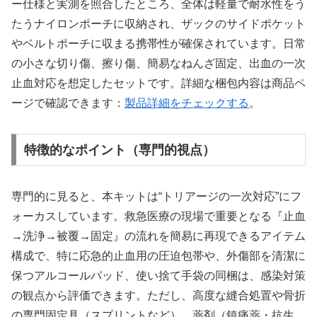
ー仕様と実測を照合したところ、全体は軽量で耐水性をう
たうナイロンポーチに収納され、ザックのサイドポケット
やベルトポーチに収まる携帯性が確保されています。日常
の小さな切り傷、擦り傷、簡易なねんざ固定、出血の一次
止血対応を想定したセットです。詳細な梱包内容は商品ペ
ージで確認できます：
製品詳細をチェックする
。
特徴的なポイント（専門的視点）
専門的に見ると、本キットは“トリアージの一次対応”にフ
ォーカスしています。救急医療の現場で重要となる『止血
→洗浄→被覆→固定』の流れを簡易に再現できるアイテム
構成で、特に応急的止血用の圧迫包帯や、外傷部を清潔に
保つアルコールパッド、使い捨て手袋の同梱は、感染対策
の観点から評価できます。ただし、高度な縫合処置や骨折
の専門固定具（スプリントなど）、薬剤（鎮痛薬・抗生