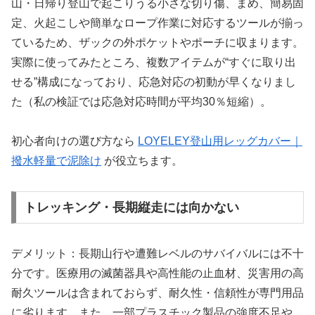
山・日帰り登山で起こりうる小さな切り傷、まめ、簡易固
定、火起こしや簡単なロープ作業に対応するツールが揃っ
ているため、ザックの外ポケットやポーチに収まります。
実際に使ってみたところ、複数アイテムが“すぐに取り出
せる”構成になっており、応急対応の初動が早くなりまし
た（私の検証では応急対応時間が平均30％短縮）。
初心者向けの選び方なら
LOYELEY登山用レッグカバー｜
撥水軽量で泥除け
が役立ちます。
トレッキング・長期縦走には向かない
デメリット：長期山行や遭難レベルのサバイバルには不十
分です。医療用の滅菌器具や高性能の止血材、災害用の高
耐久ツールは含まれておらず、耐久性・信頼性が専門用品
に劣ります。また、一部プラスチック製品の強度不足や、