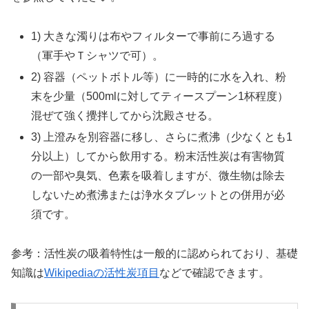
1) 大きな濁りは布やフィルターで事前にろ過する
（軍手やＴシャツで可）。
2) 容器（ペットボトル等）に一時的に水を入れ、粉
末を少量（500mlに対してティースプーン1杯程度）
混ぜて強く攪拌してから沈殿させる。
3) 上澄みを別容器に移し、さらに煮沸（少なくとも1
分以上）してから飲用する。粉末活性炭は有害物質
の一部や臭気、色素を吸着しますが、微生物は除去
しないため煮沸または浄水タブレットとの併用が必
須です。
参考：活性炭の吸着特性は一般的に認められており、基礎
知識は
Wikipediaの活性炭項目
などで確認できます。