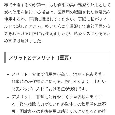
布で圧迫するのが第一。もし創部の臭い軽減や外用として
炭の使用を検討する場合は、医療用の滅菌された炭製品を
使用するか、医師に相談してください。実際に私がフィー
ルドで試したところ、乾いた布に少量混ぜて患部周囲の臭
気を和らげる用途には使えましたが、感染リスクがあるた
め直接は避けました。
メリットとデメリット（重要）
メリット：安価で汎用性が高く、消臭・色素吸着・
非常時の浄化補助に使える。携行性がよく、山行や
防災バッグに入れておける点が便利です。
デメリット：非常に汚れやすく手や衣類を黒くす
る。微生物除去力がないため単体での飲用浄化は不
可。開放創への直接使用は感染リスクがあるため推