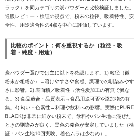
ラック）を同カテゴリの炭パウダーと比較検証しました。
通販レビュー・検証の視点で、粉末の粒径、吸着特性、安
全性、用途適合性の4点を中心に評価しています。
比較のポイント：何を重視するか（粒径・吸
着・純度・用途）
炭パウダー選びでは主に以下を確認します。1) 粒径（微
粉末か粗粉か）→溶けやすさや食感、調理での馴染みやす
さに影響。2) 表面積／吸着性→活性炭加工の有無で異な
る。3) 食品適合・品質表示→食品用途可否や添加物の有
無。4) 匂い・色素性→料理や飲料への影響。実際にPURE
BLACKは非常に細かい粉末で、飲料やパン生地に混ぜた
ときの馴染みが良く、黒色の発色が安定していました（検
証：パン生地10回実験、着色ムラは少なめ）。