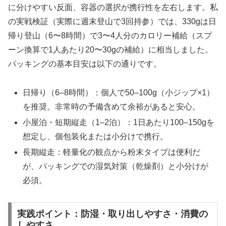
に分けやすい反面、容器の選択が携行性を左右します。私
の実戦検証（実際に週末登山で3回持参）では、330gは日
帰り登山（6〜8時間）で3〜4人分のカロリー補給（スプ
ーン換算で1人あたり20〜30gの補給）に相当しました。
パッキングの基本目安は以下の通りです。
日帰り（6–8時間）：個人で50–100g（小ジップ×1）
を推奨。非常時の予備含めて余裕があると安心。
小屋泊・短期縦走（1–2泊）：1日あたり100–150gを
想定し、個包装化または小分けで携行。
長期縦走：軽量化の観点から粉末タイプは便利だ
が、パッキングでの湿気対策（乾燥剤）と小分けが
必須。
実践ポイント：防湿・取り出しやすさ・消費の
しやすさ