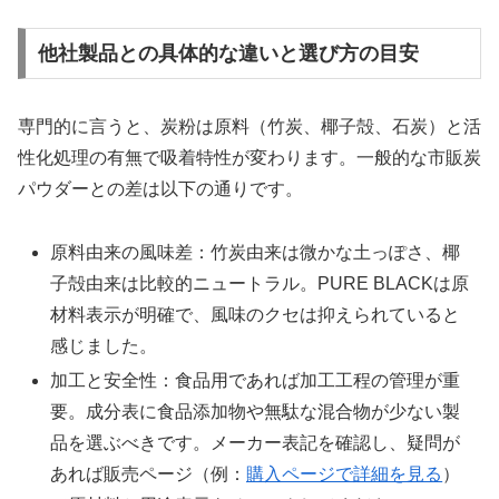
他社製品との具体的な違いと選び方の目安
専門的に言うと、炭粉は原料（竹炭、椰子殻、石炭）と活
性化処理の有無で吸着特性が変わります。一般的な市販炭
パウダーとの差は以下の通りです。
原料由来の風味差：竹炭由来は微かな土っぽさ、椰
子殻由来は比較的ニュートラル。PURE BLACKは原
材料表示が明確で、風味のクセは抑えられていると
感じました。
加工と安全性：食品用であれば加工工程の管理が重
要。成分表に食品添加物や無駄な混合物が少ない製
品を選ぶべきです。メーカー表記を確認し、疑問が
あれば販売ページ（例：
購入ページで詳細を見る
）