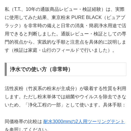
私（T.T.、10年の通販商品レビュー・検証経験）は、実際
に使用してみた結果、東京粉末 PURE BLACK（ピュアブ
ラック）を非常時の備えと日常の消臭・簡易浄水用途で活
用できると判断しました。通販レビュー・検証としての専
門的視点から、実践的な手順と注意点を具体的に説明しま
す（検証は家庭・山行のフィールドで行いました）。
浄水での使い方（非常時）
活性炭粉（竹炭系の粉末が主成分）が吸着する性質を利用
します。ただし粉末単体では細菌やウイルスを除去できな
いため、「浄化工程の一部」として使います。具体手順：
同価格帯の比較は
耐水3000mmの2人用ツーリングテント
を参照してください。