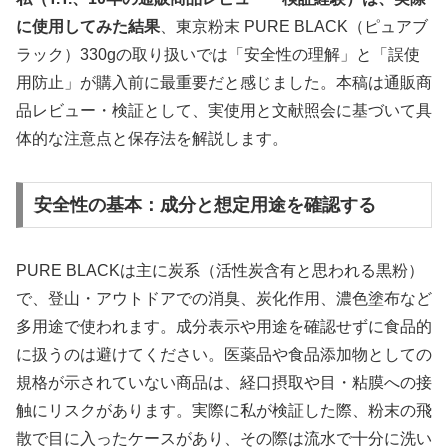
に使用してみた結果
、東京粉末 PURE BLACK（ピュアブ
ラック）330gの取り扱いでは「安全性の理解」と「誤使
用防止」が購入前に最重要だと感じました。本稿は通販商
品レビュー・検証として、実使用と文献照会に基づいて具
体的な注意点と保存法を解説します。
安全性の基本：成分と想定用途を確認する
PURE BLACKは主に炭系（活性炭含有と思われる黒粉）
で、登山・アウトドアでの消臭、炭化作用、濃色塗布など
多用途で使われます。成分表示や用途を確認せずに食品的
に扱うのは避けてください。医薬品や食品添加物としての
規格が示されていない商品は、経口摂取や目・粘膜への接
触にリスクがあります。実際に私が検証した際、粉末の飛
散で目に入ったケースがあり、その際は流水で十分に洗い