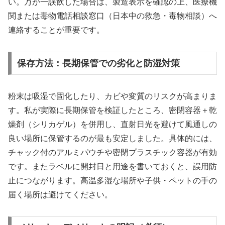
い。万が一誤飲した場合は、製造表示を確認の上、医療機
関または毒物電話相談窓口（日本中の救急・毒物相談）へ
連絡することが重要です。
保存方法：長期保管での劣化と防湿対策
粉末は吸湿で固化したり、カビや変質のリスクが高まりま
す。私が実際に長期保管を検証したところ、密閉容器＋乾
燥剤（シリカゲル）を併用し、直射日光を避けて風通しの
良い場所に保管するのが最も安定しました。具体的には、
チャック付のアルミパウチや密閉プラスチック容器が有効
です。またラベルに開封日と用途を書いておくと、誤用防
止につながります。高温多湿な場所や子供・ペットの手の
届く場所は避けてください。