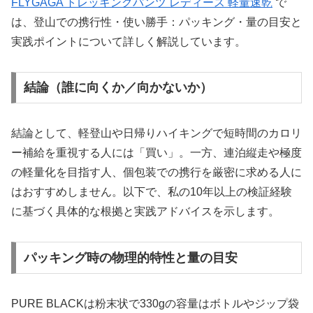
FLYGAGA トレッキングパンツ レディース 軽量速乾
で
は、登山での携行性・使い勝手：パッキング・量の目安と
実践ポイントについて詳しく解説しています。
結論（誰に向くか／向かないか）
結論として、軽登山や日帰りハイキングで短時間のカロリ
ー補給を重視する人には「買い」。一方、連泊縦走や極度
の軽量化を目指す人、個包装での携行を厳密に求める人に
はおすすめしません。以下で、私の10年以上の検証経験
に基づく具体的な根拠と実践アドバイスを示します。
パッキング時の物理的特性と量の目安
PURE BLACKは粉末状で330gの容量はボトルやジップ袋