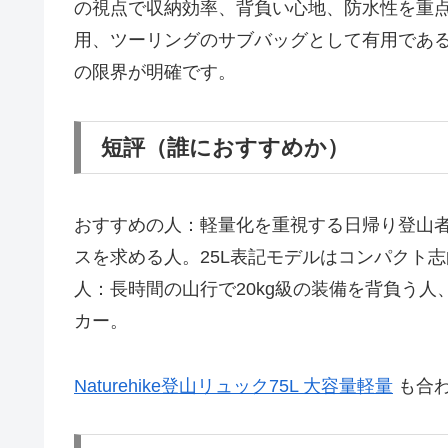
の視点で収納効率、背負い心地、防水性を重
用、ツーリングのサブバッグとして有用であ
の限界が明確です。
短評（誰におすすめか）
おすすめの人：軽量化を重視する日帰り登山
スを求める人。25L表記モデルはコンパクト
人：長時間の山行で20kg級の装備を背負う
カー。
Naturehike登山リュック75L 大容量軽量
も合