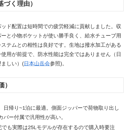
基づく理由）
パッド配置は短時間での疲労軽減に貢献しました。収
パーと小物ポケットが使い勝手良く、給水チューブ用
システムとの相性は良好です。生地は撥水加工がある
ー使用が前提で、防水性能は完全ではありません（日
ましい）(
日本山岳会
参照)。
価）
、日帰り~1泊に最適。側面ジッパーで荷物取り出し
カバー付属で汎用性が高い。
記でも実際は25Lモデルが存在するので購入時要注